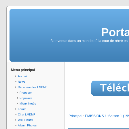
Port
Bienvenue dans un monde où la cour de récré est
Menu principal
Accueil
News
Récupérer les LMDMF
Proposer
Populaire
Mieux Notés
Forum
Chat LMDMF
Principal
:
ÉMISSIONS !
:
Saison 1 (19
Wiki LMDMF
Album Photos