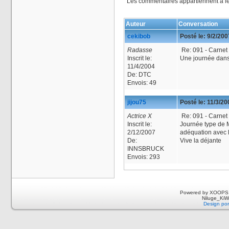
Les commentaires appartiennent à l
Auteur
Conversation
cekibob
Posté le:
9/2/200
Radasse
Re: 091 - Carnet
Inscrit le:
Une journée dans 
11/4/2004
De:
DTC
Envois:
49
jijou75
Posté le:
11/3/20
Actrice X
Re: 091 - Carnet
Inscrit le:
Journée type de 
2/12/2007
adéquation avec le
De:
Vive la déjante
INNSBRUCK
Envois:
293
Powered by XOOPS 
Niluge_KiWi
Design por