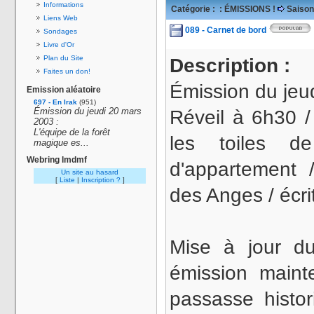
Informations
Catégorie :
: ÉMISSIONS !
Saison
Liens Web
089 - Carnet de bord
Sondages
Livre d'Or
Plan du Site
Description :
Faites un don!
Émission du jeud
Emission aléatoire
697 - En Irak
(951)
Émission du jeudi 20 mars
Réveil à 6h30 /
2003 :
L'équipe de la forêt
les toiles d
magique es...
Webring lmdmf
d'appartement /
Un site au hasard
[
Liste
|
Inscription ?
]
des Anges / écri
Mise à jour d
émission maint
passasse histor