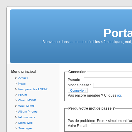
Port
Bienvenue dans un monde où si les 4 fantastiques, moi 
Menu principal
Connexion
Accueil
Pseudo :
News
Mot de passe :
Récupérer les LMDMF
Forum
Pas encore membre ? Cliquez
ici
.
Chat LMDMF
Wiki LMDMF
Perdu votre mot de passe ?
Album Photos
Informations
Pas de problème. Entrez simplement l'a
Liens Web
Votre E-mail :
Sondages