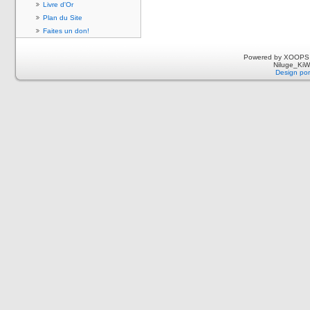
Livre d'Or
Plan du Site
Faites un don!
Powered by XOOPS 
Niluge_KiWi
Design por