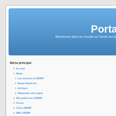
Port
Bienvenue dans un monde où l'école est de
Menu principal
Accueil
News
Les anciens d'LMDMF
News lmdmf.net
Archives
Répertoire des sujets
Récupérer les LMDMF
Forum
Chat LMDMF
Wiki LMDMF