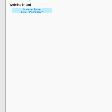
Webring lmdmf
Un site au hasard
[
Liste
|
Inscription ?
]