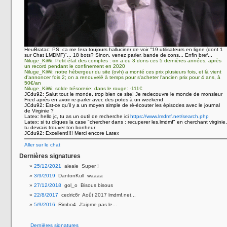
HeuBratac:
PS: ca me fera toujours halluciner de voir "19 utilisateurs en ligne (dont 1
sur Chat LMDMF)"... 18 bots? Sinon, venez parler, bande de cons... Enfin bref...
Niluge_KiWi:
Petit état des comptes : on a eu 3 dons ces 5 dernières années, après
un record pendant le confinement en 2020
Niluge_KiWi:
notre hébergeur du site (ovh) a monté ces prix plusieurs fois, et là vient
d'annoncer fois 2; on a renouvelé à temps pour s'acheter l'ancien prix pour 4 ans, à
50€/an
Niluge_KiWi:
solde trésorerie: dans le rouge: -111€
JCdu92:
Salut tout le monde, trop bien ce site! Je redecouvre le monde de monsieur
Fred après en avoir re-parler avec des potes à un weekend
JCdu92:
Est-ce qu’il y a un moyen simple de ré-écouter les épisodes avec le journal
de Virginie ?
Latex:
hello jc, tu as un outil de recherche ici
https://www.lmdmf.net/search.php
Latex:
si tu cliques la case "chercher dans : recuperer les.lmdmf" en cherchant virginie,
tu devrais trouver ton bonheur
JCdu92:
Excellent!!!! Merci encore Latex
Aller sur le chat
Dernières signatures
25/12/2021
aieaie Super !
3/9/2019
DantonKull waaaa
27/12/2018
gol_o Bisous bisous
22/8/2017
cedric6r Août 2017 lmdmf.net...
5/9/2016
Rimbo4 J'aipme pas le...
Dernières signatures