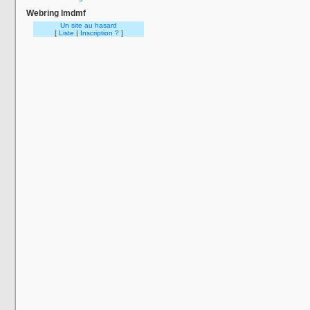
Webring lmdmf
Un site au hasard
[
Liste
|
Inscription ?
]