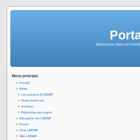
Port
Bienvenue dans un monde
Menu principal
Accueil
News
Les anciens d'LMDMF
News lmdmf.net
Archives
Répertoire des sujets
Récupérer les LMDMF
Forum
Chat LMDMF
Wiki LMDMF