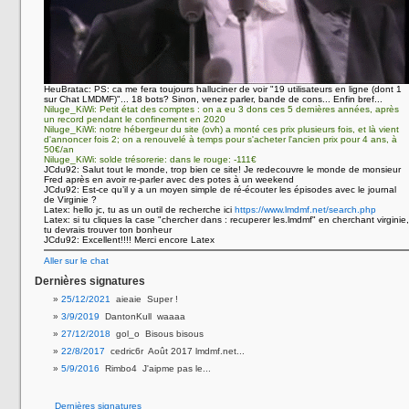
HeuBratac:
PS: ca me fera toujours halluciner de voir "19 utilisateurs en ligne (dont 1
sur Chat LMDMF)"... 18 bots? Sinon, venez parler, bande de cons... Enfin bref...
Niluge_KiWi:
Petit état des comptes : on a eu 3 dons ces 5 dernières années, après
un record pendant le confinement en 2020
Niluge_KiWi:
notre hébergeur du site (ovh) a monté ces prix plusieurs fois, et là vient
d'annoncer fois 2; on a renouvelé à temps pour s'acheter l'ancien prix pour 4 ans, à
50€/an
Niluge_KiWi:
solde trésorerie: dans le rouge: -111€
JCdu92:
Salut tout le monde, trop bien ce site! Je redecouvre le monde de monsieur
Fred après en avoir re-parler avec des potes à un weekend
JCdu92:
Est-ce qu’il y a un moyen simple de ré-écouter les épisodes avec le journal
de Virginie ?
Latex:
hello jc, tu as un outil de recherche ici
https://www.lmdmf.net/search.php
Latex:
si tu cliques la case "chercher dans : recuperer les.lmdmf" en cherchant virginie,
tu devrais trouver ton bonheur
JCdu92:
Excellent!!!! Merci encore Latex
Aller sur le chat
Dernières signatures
25/12/2021
aieaie Super !
3/9/2019
DantonKull waaaa
27/12/2018
gol_o Bisous bisous
22/8/2017
cedric6r Août 2017 lmdmf.net...
5/9/2016
Rimbo4 J'aipme pas le...
Dernières signatures