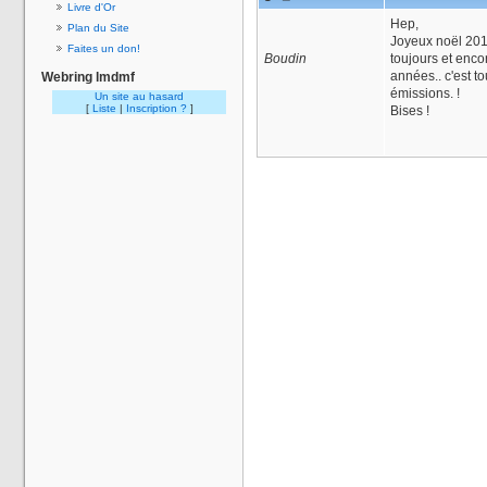
Livre d'Or
Hep,
Plan du Site
Joyeux noël 201
Faites un don!
Boudin
toujours et enco
années.. c'est t
Webring lmdmf
émissions. !
Un site au hasard
[
Liste
|
Inscription ?
]
Bises !