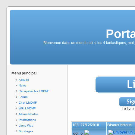
Port
Bienvenue dans un monde où si les 4 fantastiques, moi 
Menu principal
Accueil
News
Récupérer les LMDMF
Forum
Chat LMDMF
Wiki LMDMF
Le livre
Album Photos
Informations
103
27/12/2018
Bisous bisous
Liens Web
Sondages
gol_o