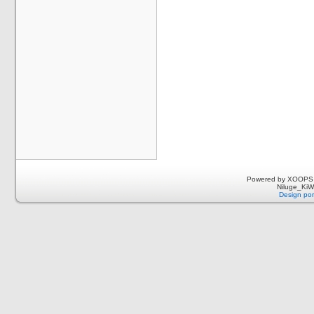
Powered by XOOPS 
Niluge_KiWi
Design por