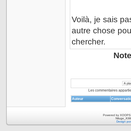
Voilà, je sais p
autre chose pou
chercher.
Not
Les commentaires appartie
Auteur
Conversati
Powered by XOOPS 
Niluge_KiWi
Design por