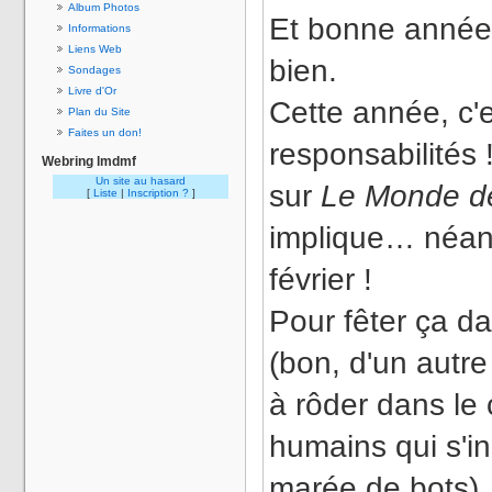
Album Photos
Et bonne année, 
Informations
Liens Web
bien.
Sondages
Livre d'Or
Cette année, c'e
Plan du Site
Faites un don!
responsabilités 
Webring lmdmf
Un site au hasard
sur
Le Monde d
[
Liste
|
Inscription ?
]
implique… néanm
février !
Pour fêter ça da
(bon, d'un autre
à rôder dans le
humains qui s'in
marée de bots), 