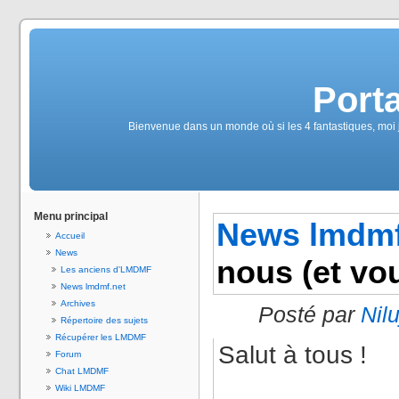
Port
Bienvenue dans un monde où si les 4 fantastiques, moi 
Menu principal
News lmdmf
Accueil
News
nous (et vou
Les anciens d'LMDMF
News lmdmf.net
Archives
Posté par
Nilu
Répertoire des sujets
Récupérer les LMDMF
Salut à tous !
Forum
Chat LMDMF
Wiki LMDMF