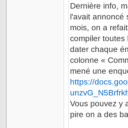
Dernière info, 
l'avait annoncé 
mois, on a refai
compiler toutes 
dater chaque ém
colonne « Comme
mené une enquêt
https://docs.g
unzvG_N5Brfr
Vous pouvez y a
pire on a des ba