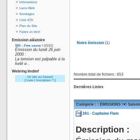
Informations
Liens Web
Sondages
Livre d'Or
Plan du Site
Faites un don!
Emission aléatoire
Notre émission
(1)
393 - J'me casse !
(2032)
Émission du lundi 26 juin
2000 :
La tension est palpable à la
forêt e...
Webring lmdmf
Nombre total de fichiers : 653
Un site au hasard
[
Liste
|
Inscription ?
]
Dernières Listes
Catégorie :
: ÉMISSIONS !
Saison
261 - Capitaine Flam
Description :