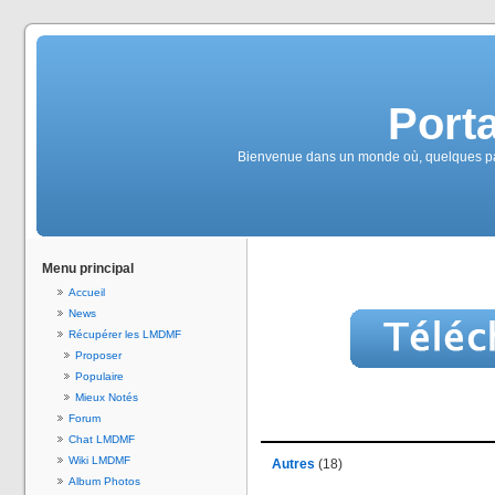
Port
Bienvenue dans un monde où, quelques part
Menu principal
Accueil
News
Récupérer les LMDMF
Proposer
Populaire
Mieux Notés
Forum
Chat LMDMF
Wiki LMDMF
Autres
(18)
Album Photos