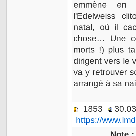
emmène en f
l'Edelweiss cli
natal, où il ca
chose… Une co
morts !) plus 
dirigent vers le 
va y retrouver 
arrangé à sa n
1853
30.0
https://www.lmd
Note 