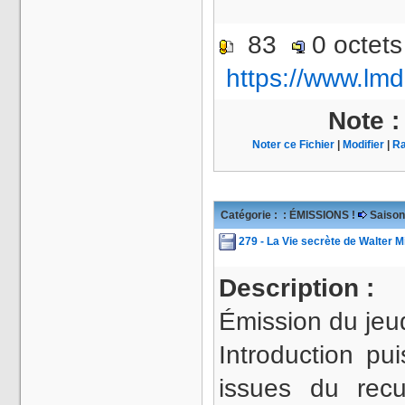
83
0 octet
https://www.lmd
Note 
Noter ce Fichier
|
Modifier
|
Ra
Catégorie :
: ÉMISSIONS !
Saison
279 - La Vie secrète de Walter M
Description :
Émission du jeu
Introduction pu
issues du rec