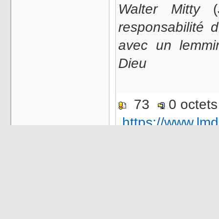
Walter Mitty
(J
responsabilité 
avec un lemmi
Dieu
73
0 octet
https://www.lmd
Note 
Noter ce Fichier
|
Modifier
|
Ra
Catégorie :
: ÉMISSIONS !
Saison
583 - Sketchs