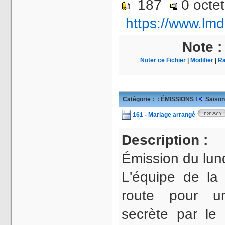
187
0 octe
https://www.lmd
Note 
Noter ce Fichier
|
Modifier
|
Ra
Catégorie :
: ÉMISSIONS !
Saison
161 - Mariage arrangé
Description :
Émission du lund
L'équipe de la
route pour un
secrète par le 