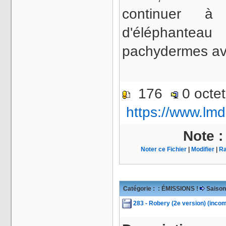
continuer à
d'éléphante
pachydermes av
176
0 octe
https://www.lmd
Note 
Noter ce Fichier
|
Modifier
|
Ra
Catégorie :
: ÉMISSIONS !
Saison
283 - Robery (2e version) (incom