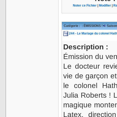
Noter ce Fichier
|
Modifier
|
Ra
Catégorie :
: ÉMISSIONS !
Saison
244 - Le Mariage du colonel Hath
Description :
Émission du ven
Le docteur revi
vie de garçon e
le colonel Ha
Julia Roberts ! 
magique montent
Latex, directio