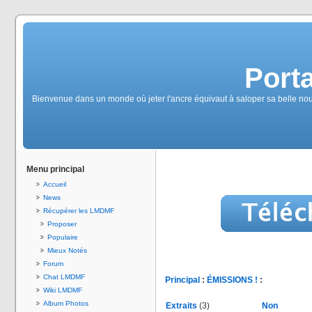
Port
Bienvenue dans un monde où jeter l'ancre équivaut à saloper sa belle no
Menu principal
Accueil
News
Récupérer les LMDMF
Proposer
Populaire
Mieux Notés
Forum
Chat LMDMF
Principal
:
ÉMISSIONS !
:
Wiki LMDMF
Album Photos
Extraits
(3)
Non