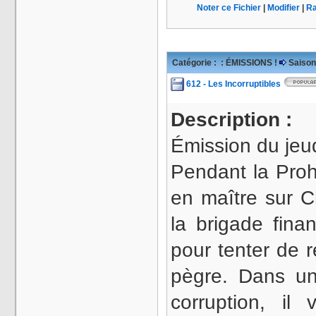
Noter ce Fichier
|
Modifier
|
Ra
Catégorie :
: ÉMISSIONS !
Saison
612 - Les Incorruptibles
Description :
Émission du jeu
Pendant la Proh
en maître sur C
la brigade fina
pour tenter de r
pègre. Dans un
corruption, i