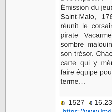
Émission du jeu
Saint-Malo, 17
réunit le corsa
pirate Vacarm
sombre malouini
son trésor. Cha
carte qui y mèn
faire équipe po
terme…
1527
16.2
https://www.lmd