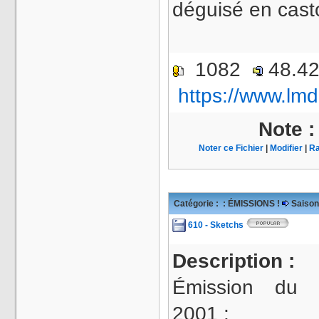
déguisé en cas
1082
48.4
https://www.lmd
Note 
Noter ce Fichier
|
Modifier
|
Ra
Catégorie :
: ÉMISSIONS !
Saison
610 - Sketchs
Description :
Émission du 
2001 :