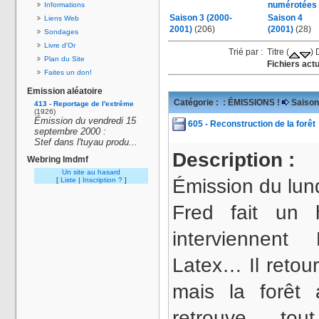
numérotées
Informations
Saison 3 (2000-
Saison 4
Liens Web
2001)
(206)
(2001)
(28)
Sondages
Livre d'Or
Trié par : Titre (
) 
Plan du Site
Fichiers actu
Faites un don!
Emission aléatoire
Catégorie :
: ÉMISSIONS !
Saison
413 - Reportage de l'extrême
(1926)
Émission du vendredi 15
605 - Reconstruction de la forêt
septembre 2000 :
Stef dans l'tuyau produ...
Description :
Webring lmdmf
Un site au hasard
Émission du lun
[
Liste
|
Inscription ?
]
Fred fait un 
interviennent
Latex… Il retou
mais la forêt
retrouve t