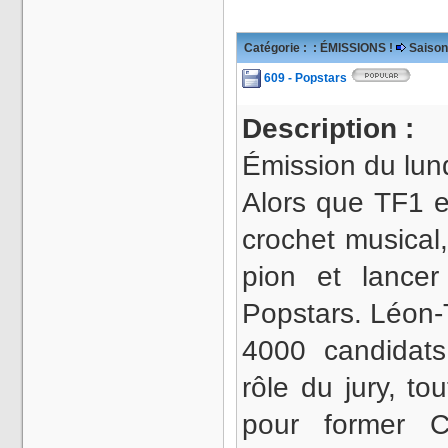
Catégorie :
: ÉMISSIONS !
Saison
609 - Popstars
Description :
Émission du lun
Alors que TF1 e
crochet musical
pion et lance
Popstars. Léon-
4000 candidat
rôle du jury, to
pour former C