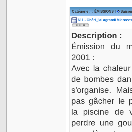
Catégorie :
: ÉMISSIONS !
Saison
611 - Chéri, j'ai agrandi Microc
Description :
Émission du m
2001 :
Avec la chaleur
de bombes dans
s'organise. Ma
pas gâcher le p
la piscine de
perdre une gou