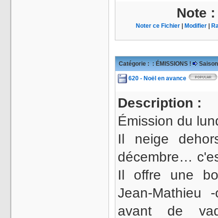
Note 
Noter ce Fichier
|
Modifier
|
Ra
Catégorie :
: ÉMISSIONS !
Saison
620 - Noël en avance
Description :
Émission du lun
Il neige deho
décembre… c'est
Il offre une b
Jean-Mathieu -
avant de vaq