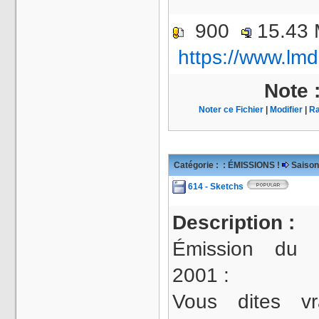
900
15.43
https://www.lmd
Note 
Noter ce Fichier
|
Modifier
|
Ra
Catégorie :
: ÉMISSIONS !
Saison
614 - Sketchs
Description :
Émission du 
2001 :
Vous dites vr