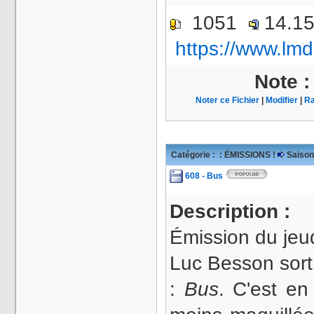
1051
14.1
https://www.lmd
Note 
Noter ce Fichier
|
Modifier
|
Ra
Catégorie :
: ÉMISSIONS !
Saison
608 - Bus
Description :
Émission du jeu
Luc Besson sort
:
Bus
. C'est en