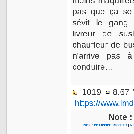
moins maquillé
pas que ça se
sévit le gang
livreur de su
chauffeur de bu
n'arrive pas 
conduire…
1019
8.67
https://www.lmd
Note 
Noter ce Fichier
|
Modifier
|
Ra