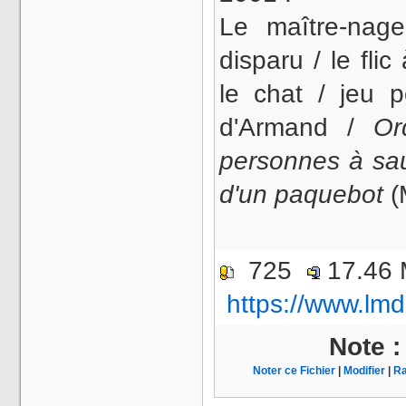
Le maître-nage
disparu / le fli
le chat / jeu p
d'Armand /
Or
personnes à sa
d'un paquebot
(
725
17.46
https://www.lmd
Note 
Noter ce Fichier
|
Modifier
|
Ra