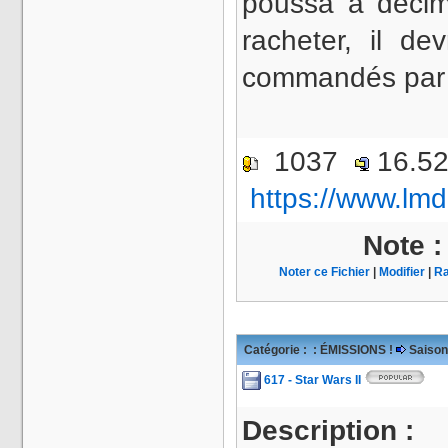
poussa à décim
racheter, il de
commandés par l
1037
16.5
https://www.lmd
Note 
Noter ce Fichier
|
Modifier
|
Ra
Catégorie :
: ÉMISSIONS !
Saison
617 - Star Wars II
Description :