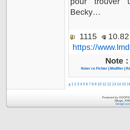
pour trouver
Becky…
1115
10.8
https://www.lmd
Note 
Noter ce Fichier
|
Modifier
|
Ra
«
1
2
3
4
5
6
7
8
9
10
11
12
13
14
15
1
Powered by XOOPS 
Niluge_KiWi
Design por