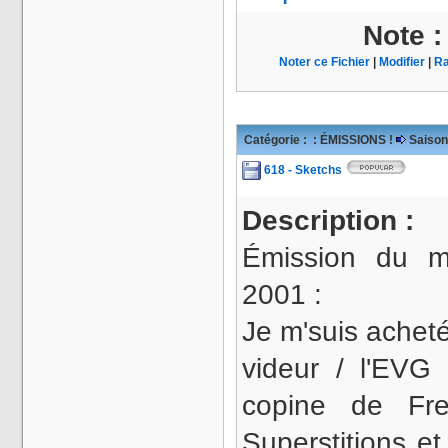
Note 
Noter ce Fichier
|
Modifier
|
Ra
Catégorie :
: ÉMISSIONS !
Saison
618 - Sketchs
Description :
Émission du m
2001 :
Je m'suis acheté
videur / l'EVG 
copine de Fre
Superstitions et