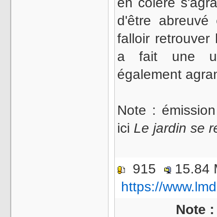
en colère s'agra
d'être abreuvé
falloir retrouve
a fait une u
également agrand
Note : émissi
ici
Le jardin se r
915
15.84
https://www.lmd
Note 