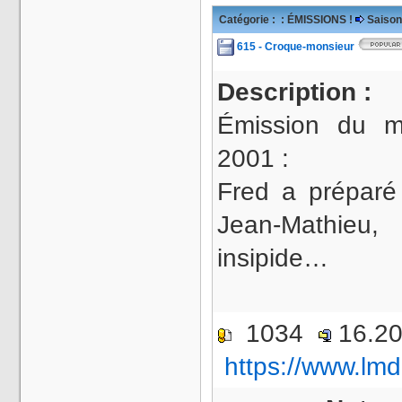
Catégorie :
: ÉMISSIONS !
Saison
615 - Croque-monsieur
Description :
Émission du m
2001 :
Fred a préparé
Jean-Mathieu
insipide…
1034
16.2
https://www.lmd