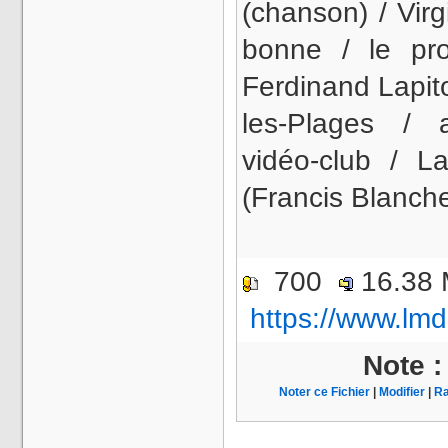
(chanson) / Vir
bonne / le pr
Ferdinand Lapit
les-Plages / a
vidéo-club / La
(Francis Blanch
700
16.38
https://www.lmd
Note 
Noter ce Fichier
|
Modifier
|
Ra