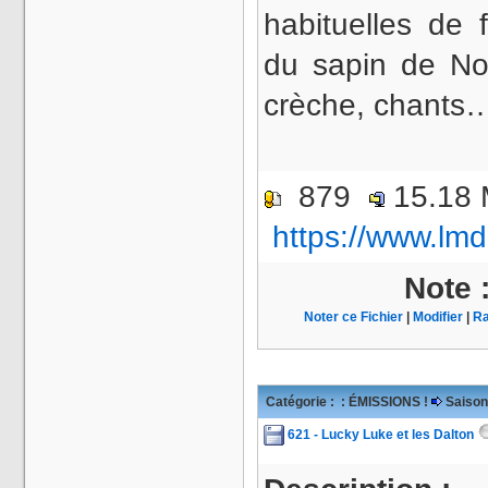
habituelles de 
du sapin de No
crèche, chants
879
15.18
https://www.lmd
Note 
Noter ce Fichier
|
Modifier
|
Ra
Catégorie :
: ÉMISSIONS !
Saison
621 - Lucky Luke et les Dalton