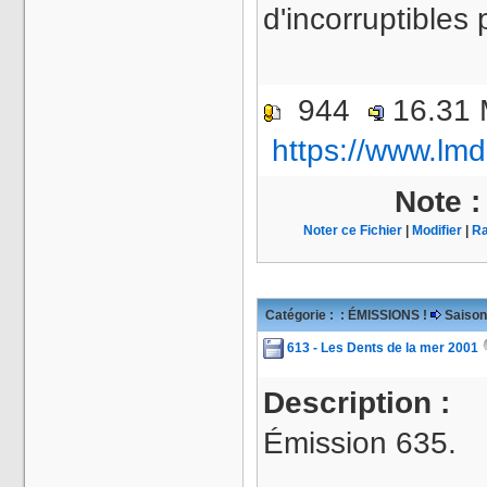
d'incorruptibles
944
16.31
https://www.lmd
Note 
Noter ce Fichier
|
Modifier
|
Ra
Catégorie :
: ÉMISSIONS !
Saison
613 - Les Dents de la mer 2001
Description :
Émission 635.