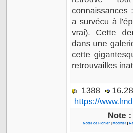
connaissances :
a survécu à l'é
vrai). Cette d
dans une galerie
cette gigantesq
retrouvailles i
1388
16.2
https://www.lmd
Note 
Noter ce Fichier
|
Modifier
|
Ra