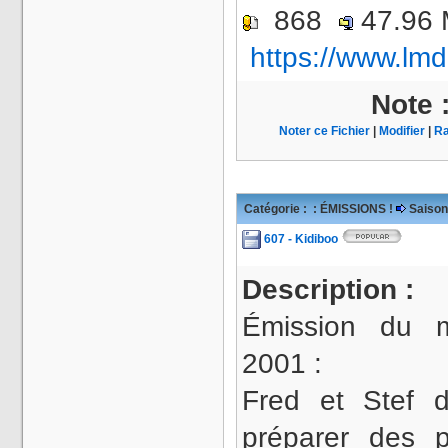
868
47.96
https://www.lmd
Note 
Noter ce Fichier
|
Modifier
|
Ra
Catégorie :
: ÉMISSIONS !
Saison
607 - Kidiboo
Description :
Émission du 
2001 :
Fred et Stef d
préparer des 