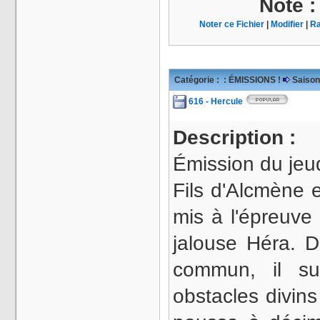
Note 
Noter ce Fichier
|
Modifier
|
Ra
Catégorie :
: ÉMISSIONS !
Saison
616 - Hercule
Description :
Émission du jeu
Fils d'Alcmène e
mis à l'épreuve
jalouse Héra. D
commun, il su
obstacles divins