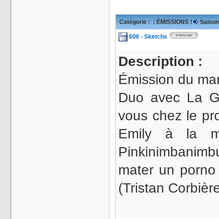
Catégorie :
: ÉMISSIONS !
Saison
606 - Sketchs
Description :
Émission du mar
Duo avec La G
vous chez le pr
Emily à la 
Pinkinimbanimbu
mater un porno
(Tristan Corbièr