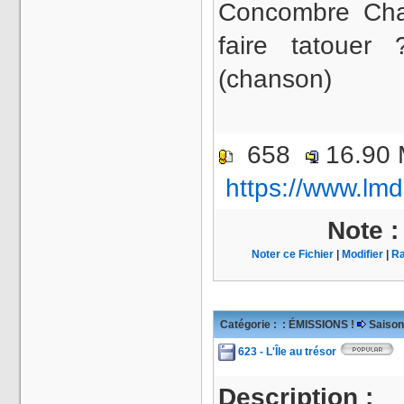
Concombre Char
faire tatoue
(chanson)
658
16.90
https://www.lmd
Note 
Noter ce Fichier
|
Modifier
|
Ra
Catégorie :
: ÉMISSIONS !
Saison
623 - L'Île au trésor
Description :