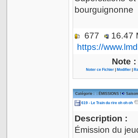
bourguignonne
677
16.47
https://www.lmd
Note 
Noter ce Fichier
|
Modifier
|
Ra
Catégorie :
: ÉMISSIONS !
Saison
619 - Le Train du rire oh oh oh
Description :
Émission du jeu