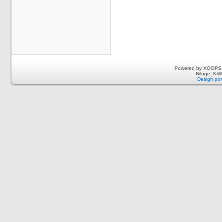
Powered by XOOPS 
Niluge_KiWi
Design por