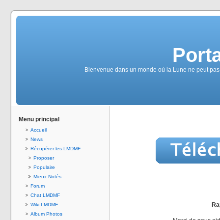
Port
Bienvenue dans un monde où la Lune ne peut pas se
Menu principal
Accueil
News
Récupérer les LMDMF
Proposer
Populaire
Mieux Notés
Forum
Chat LMDMF
Rap
Wiki LMDMF
Album Photos