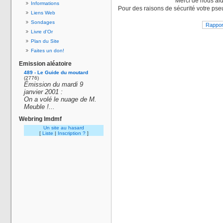
Merci de nous aid
Informations
Pour des raisons de sécurité votre pse
Liens Web
Sondages
Livre d'Or
Plan du Site
Faites un don!
Emission aléatoire
489 - Le Guide du moutard
(2776)
Émission du mardi 9
janvier 2001 :
On a volé le nuage de M.
Meuble !...
Webring lmdmf
Un site au hasard
[
Liste
|
Inscription ?
]