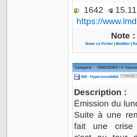
1642
15.1
https://www.lmd
Note 
Noter ce Fichier
|
Modifier
|
Ra
Catégorie :
: ÉMISSIONS !
Saison
468 - Hypersensibilité
Description :
Émission du lun
Suite à une re
fait une crise 