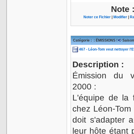
Note 
Noter ce Fichier
|
Modifier
|
Ra
Catégorie :
: ÉMISSIONS !
Saison
467 - Léon-Tom veut nettoyer l'
Description :
Émission du 
2000 :
L'équipe de la
chez Léon-Tom p
doit s'adapter 
leur hôte étant 