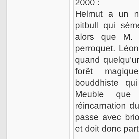
2000 :
Helmut a un n
pitbull qui sè
alors que M.
perroquet. Léo
quand quelqu'un
forêt magiq
bouddhiste qu
Meuble que 
réincarnation d
passe avec brio
et doit donc part