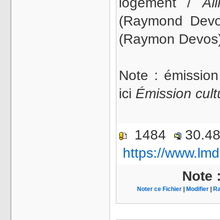
logement /
Al
(Raymond Dev
(Raymon Devos
Note : émissi
ici
Émission cultu
1484
30.4
https://www.lmd
Note 
Noter ce Fichier
|
Modifier
|
Ra