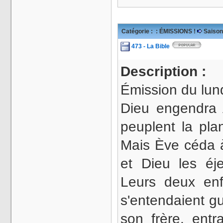
Catégorie :
: ÉMISSIONS !
Saison
473 - La Bible
Description :
Émission du lun
Dieu engendra 
peuplent la plan
Mais Ève céda à
et Dieu les éj
Leurs deux enf
s'entendaient gu
son frère, entr