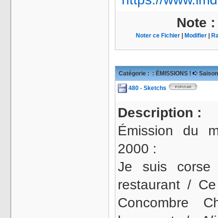
Note 
Noter ce Fichier
|
Modifier
|
Ra
Catégorie :
: ÉMISSIONS !
Saison
480 - Sketchs
Description :
Émission du m
2000 :
Je suis corse
restaurant / Ce
Concombre Ch