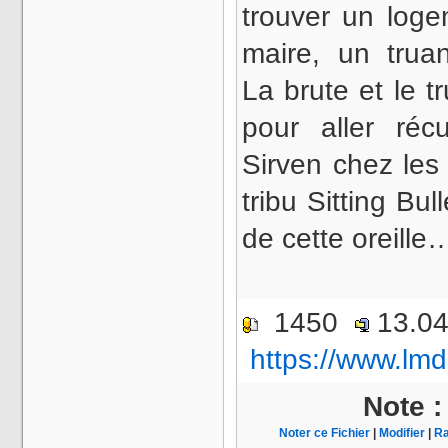
trouver un loge
maire, un truan
La brute et le t
pour aller réc
Sirven chez les
tribu Sitting Bul
de cette oreille
1450
13.0
https://www.lmd
Note 
Noter ce Fichier
|
Modifier
|
Ra