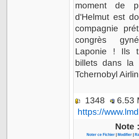
moment de par
d'Helmut est do
compagnie prét
congrès gyn
Laponie ! Ils 
billets dans la
Tchernobyl Airl
1348
6.53
https://www.lmd
Note 
Noter ce Fichier
|
Modifier
|
Ra