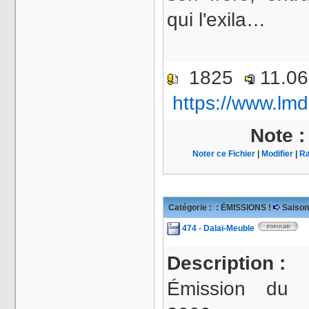
qui l'exila…
1825
11.0
https://www.lmd
Note 
Noter ce Fichier
|
Modifier
|
Ra
Catégorie :
: ÉMISSIONS !
Saison
474 - Dalaï-Meuble
Description :
Émission du 