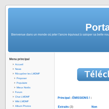
Port
Bienvenue dans un monde où jeter l'ancre équivaut à saloper sa belle no
Menu principal
Accueil
News
Récupérer les LMDMF
Proposer
Populaire
Mieux Notés
Forum
Chat LMDMF
Principal
:
ÉMISSIONS !
:
Wiki LMDMF
Album Photos
Extraits
(3)
Non