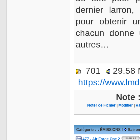
dernier larron
pour obtenir 
chacun donne 
autres…
701
29.58
https://www.lmd
Note 
Noter ce Fichier
|
Modifier
|
Ra
Catégorie :
: ÉMISSIONS !
Saison
477 - Air Force One 2