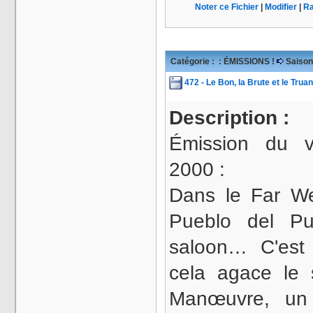
Noter ce Fichier
|
Modifier
|
Ra
Catégorie :
: ÉMISSIONS !
Saison
472 - Le Bon, la Brute et le Trua
Description :
Émission du 
2000 :
Dans le Far W
Pueblo del Pu
saloon… C'est 
cela agace le s
Manœuvre, un