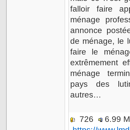
falloir faire
ménage profes
annonce posté
de ménage, le l
faire le ménag
extrêmement eff
ménage termi
pays des luti
autres…
726
6.99 
https://www.lmd