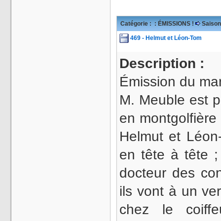
Catégorie :
: ÉMISSIONS !
Saison
469 - Helmut et Léon-Tom
Description :
Émission du mar
M. Meuble est p
en montgolfièr
Helmut et Léon
en tête à tête 
docteur des con
ils vont à un ve
chez le coiff