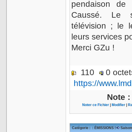
pendaison de 
Caussé. Le so
télévision ; le
leurs services p
Merci GZu !
110
0 octe
https://www.lmd
Note 
Noter ce Fichier
|
Modifier
|
Ra
Catégorie :
: ÉMISSIONS !
Saison