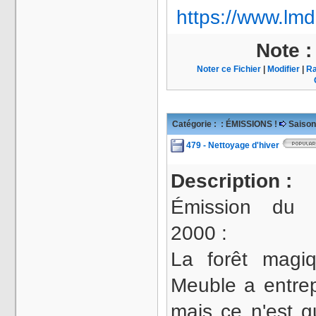
https://www.lmd
Note 
Noter ce Fichier
|
Modifier
|
Ra
Catégorie :
: ÉMISSIONS !
Saison
479 - Nettoyage d'hiver
Description :
Émission du 
2000 :
La forêt magi
Meuble a entrep
mais ce n'est gu