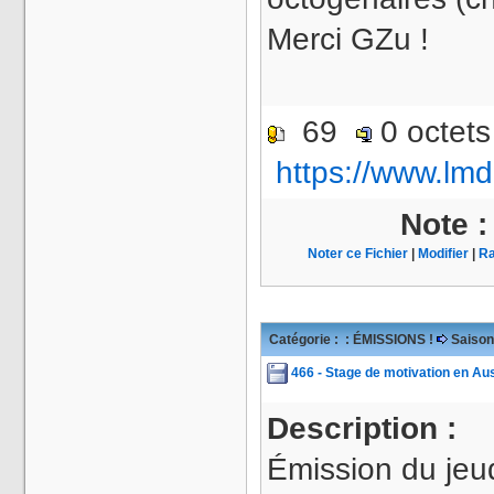
Merci GZu !
69
0 octet
https://www.lmd
Note 
Noter ce Fichier
|
Modifier
|
Ra
Catégorie :
: ÉMISSIONS !
Saison
466 - Stage de motivation en Au
Description :
Émission du jeu