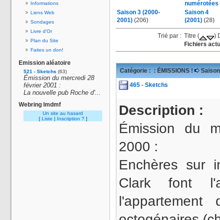
numérotées
Informations
Saison 3 (2000-
Saison 4
Liens Web
2001)
(206)
(2001)
(28)
Sondages
Livre d'Or
Trié par : Titre (
) 
Plan du Site
Fichiers actu
Faites un don!
Emission aléatoire
Catégorie :
: ÉMISSIONS !
Saison
521 - Sketchs
(63)
Émission du mercredi 28
465 - Sketchs
février 2001 :
La nouvelle pub Roche d'...
Webring lmdmf
Description :
Un site au hasard
[
Liste
|
Inscription ?
]
Émission du m
2000 :
Enchères sur i
Clark font l'
l'appartement
octogénaires (c