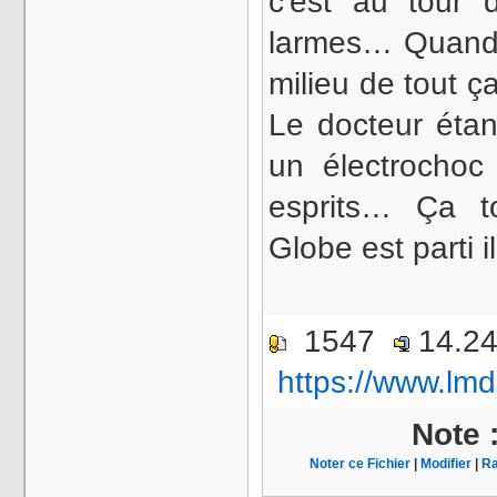
c'est au tour 
larmes… Quand
milieu de tout ça
Le docteur étant
un électrochoc 
esprits… Ça t
Globe est parti i
1547
14.2
https://www.lmd
Note 
Noter ce Fichier
|
Modifier
|
Ra