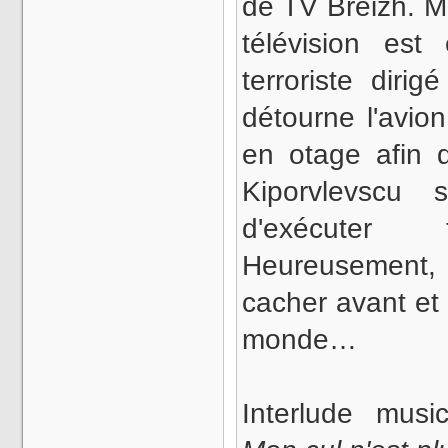
de TV Breizh. M
télévision es
terroriste diri
détourne l'avio
en otage afin d
Kiporvlevscu
d'exécute
Heureusement, B
cacher avant et p
monde…
Interlude musi