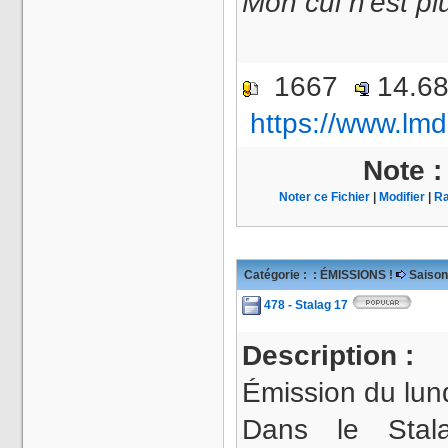
Mon cul n'est pl
1667
14.6
https://www.lmd
Note 
Noter ce Fichier
|
Modifier
|
Ra
Catégorie :
: ÉMISSIONS !
Saison
478 - Stalag 17
Description :
Émission du lun
Dans le Sta