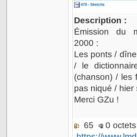
470 - Sketchs
Description :
Émission du 
2000 :
Les ponts / dîn
/ le dictionnai
(chanson) / les f
pas niqué / hier
Merci GZu !
65
0 octet
https://www.lmd