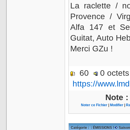
La raclette / n
Provence / Virg
Alfa 147 et Se
Guitat, Auto He
Merci GZu !
60
0 octet
https://www.lmd
Note 
Noter ce Fichier
|
Modifier
|
Ra
Catégorie :
: ÉMISSIONS !
Saison