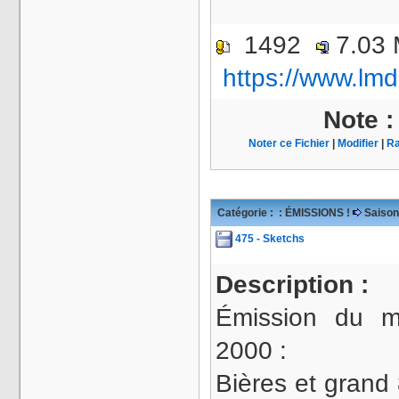
1492
7.03
https://www.lmd
Note 
Noter ce Fichier
|
Modifier
|
Ra
Catégorie :
: ÉMISSIONS !
Saison
475 - Sketchs
Description :
Émission du m
2000 :
Bières et grand 8