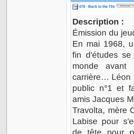
476 - Back to the 70s
Description :
Émission du jeu
En mai 1968, 
fin d'études s
monde avant d
carrière… Léon 
public n°1 et f
amis Jacques M
Travolta, mère 
Labise pour s'e
de tête pour p