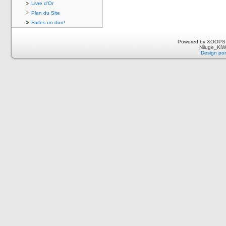
Livre d'Or
Plan du Site
Faites un don!
Powered by XOOPS 
Niluge_KiWi
Design por