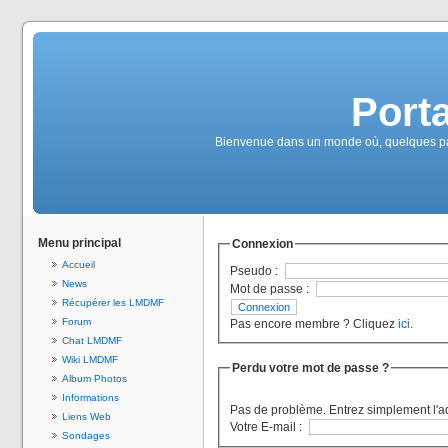
Port
Bienvenue dans un monde où, quelques part
Menu principal
Connexion
Accueil
Pseudo :
News
Mot de passe :
Récupérer les LMDMF
Forum
Pas encore membre ? Cliquez
ici
.
Chat LMDMF
Wiki LMDMF
Perdu votre mot de passe ?
Album Photos
Informations
Pas de problème. Entrez simplement l'a
Liens Web
Votre E-mail :
Sondages