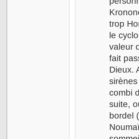
person
Kronono
trop Ho
le cycl
valeur 
fait pa
Dieux. 
sirènes
combi d
suite, o
bordel 
Noumaï
sommeil