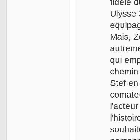
fidèle 
Ulysse
équipag
Mais, Z
autreme
qui emp
chemin
Stef en
comate
l'acteur
l'histoi
souhait