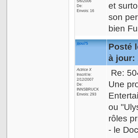
5/6/2006
et surt
De:
Envois:
16
son per
bien F
jijou75
Posté l
à jour:
Actrice X
Re: 504
Inscrit le:
2/12/2007
Une pr
De:
INNSBRUCK
Enterta
Envois:
293
ou "Uly
rôles pr
- le Do