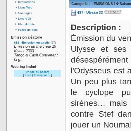
Informations
Catégorie :
: ÉMISSIONS !
Saison
Liens Web
487 - Ulysse 33
Sondages
Livre d'Or
Plan du Site
Description :
Faites un don!
Émission du vend
Emission aléatoire
681 - Émission culturelle
(57)
Émission du mercredi 19
Ulysse et ses
février 2003 :
Tango & Cash Converter /
désespérément à
la g...
Webring lmdmf
l'Odysseus est 
Un site au hasard
[
Liste
|
Inscription ?
]
Un peu plus tar
le cyclope pu
sirènes… mais l
contre Stef dan
jouer un Noumaï