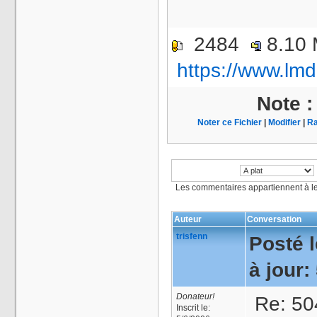
2484
8.10
https://www.lmd
Note 
Noter ce Fichier
|
Modifier
|
Ra
Les commentaires appartiennent à l
Auteur
Conversation
trisfenn
Posté l
à jour:
Donateur!
Re: 504
Inscrit le: