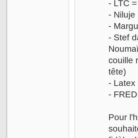
- LTC 
- Niluj
- Margu
- Stef 
Noumaïo
couille
tête)
- Latex
- FRED 
Pour l'
souhait