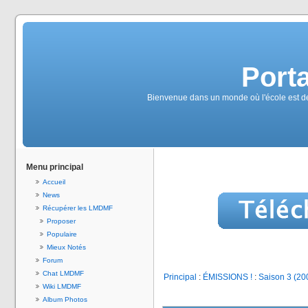
Port
Bienvenue dans un monde où l'école est de
Menu principal
Accueil
News
Récupérer les LMDMF
Proposer
Populaire
Mieux Notés
Forum
Chat LMDMF
Principal
:
ÉMISSIONS !
:
Saison 3 (20
Wiki LMDMF
Album Photos