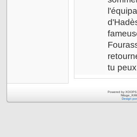
l'équip
d'Hadès
fameus
Fouras
retourne
tu peux 
Powered by XOOPS 
Niluge_KiWi
Design por