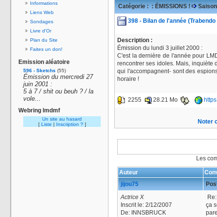
Informations
Catégorie :
: ÉMISSIONS !
Saison
Liens Web
398 - Bilan de l'année (Trabendo
Sondages
Livre d'Or
Description :
Plan du Site
Émission du lundi 3 juillet 2000 :
Faites un don!
C'est la dernière de l'année pour LM
Emission aléatoire
rencontrer ses idoles. Mais, inquiète 
596 - Sketchs
(55)
qui l'accompagnent- sont des espions
Émission du mercredi 27
horaire !
juin 2001 :
5 à 7 / shit ou beuh ? / la
vole...
2255
28.21 Mo
http
Webring lmdmf
Un site au hasard
Noter c
[
Liste
|
Inscription ?
]
Les com
Auteur
Conv
jijou75
Post
Actrice X
Re: 
Inscrit le:
2/12/2007
ça s
De:
INNSBRUCK
pare