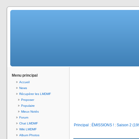
Menu principal
Accueil
News
Récupérer les LMDMF
Proposer
Populaire
Mieux Notés
Forum
Chat LMDMF
Principal
:
ÉMISSIONS !
:
Saison 2 (19
Wiki LMDMF
Album Photos