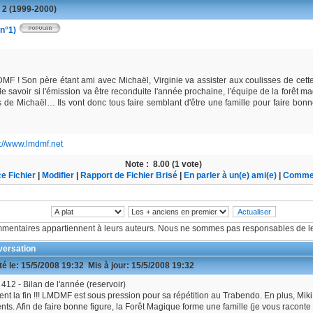
 2 (1999-2000)
 n°1)
DMF ! Son père étant ami avec Michaël, Virginie va assister aux coulisses de cet
de savoir si l'émission va être reconduite l'année prochaine, l'équipe de la forêt 
 de Michaël… Ils vont donc tous faire semblant d'être une famille pour faire bonn
s://www.lmdmf.net
Note :
8.00 (1 vote)
e Fichier
|
Modifier
|
Rapport de Fichier Brisé
|
En parler à un(e) ami(e)
|
Commen
mentaires appartiennent à leurs auteurs. Nous ne sommes pas responsables de le
ersation
é le:
15/5/2008 19:32
Mis à jour:
15/5/2008 19:32
412 - Bilan de l'année (reservoir)
ent la fin !!! LMDMF est sous pression pour sa répétition au Trabendo. En plus, Miki
nts. Afin de faire bonne figure, la Forêt Magique forme une famille (je vous raconte