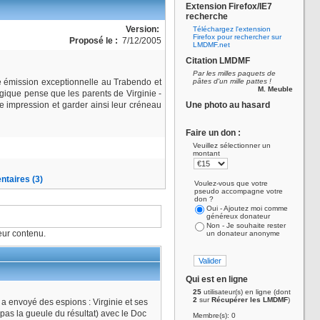
Extension Firefox/IE7
recherche
Version:
Téléchargez l'extension
Firefox pour rechercher sur
Proposé le :
7/12/2005
LMDMF.net
Citation LMDMF
Par les milles paquets de
te émission exceptionnelle au Trabendo et
pâtes d'un mille pattes !
M. Meuble
magique pense que les parents de Virginie -
e impression et garder ainsi leur créneau
Une photo au hasard
Faire un don :
Veuillez sélectionner un
montant
taires (3)
Voulez-vous que votre
pseudo accompagne votre
don ?
Oui - Ajoutez moi comme
généreux donateur
Non - Je souhaite rester
ur contenu.
un donateur anonyme
Qui est en ligne
25
utilisateur(s) en ligne (dont
2
sur
Récupérer les LMDMF
)
 a envoyé des espions : Virginie et ses
 pas la gueule du résultat) avec le Doc
Membre(s): 0