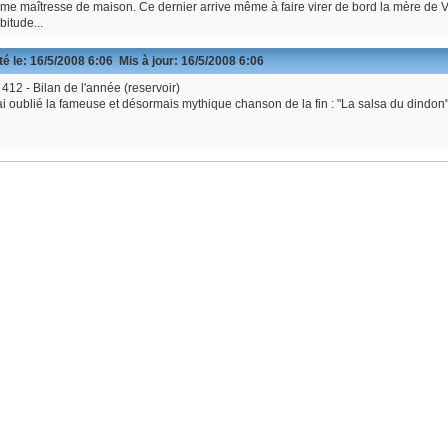
e maîtresse de maison. Ce dernier arrive même à faire virer de bord la mère de Vi
bitude...
é le:
16/5/2008 6:06
Mis à jour:
16/5/2008 6:06
412 - Bilan de l'année (reservoir)
'ai oublié la fameuse et désormais mythique chanson de la fin : "La salsa du dindon"