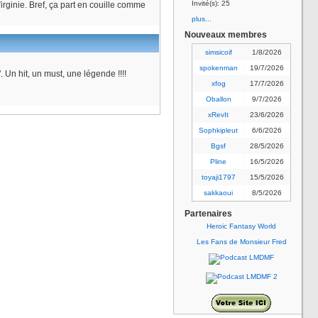
Invité(s): 25
rginie. Bref, ça part en couille comme
plus...
Nouveaux membres
simsicoif
1/8/2026
spokenman
19/7/2026
. Un hit, un must, une légende !!!!
xfog
17/7/2026
Oballon
9/7/2026
xRevIt
23/6/2026
Sophkipleut
6/6/2026
Bgsf
28/5/2026
Pline
16/5/2026
toyaji1797
15/5/2026
sakkaoui
8/5/2026
Partenaires
Heroic Fantasy World
Les Fans de Monsieur Fred