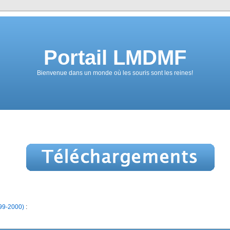
Portail LMDMF
Bienvenue dans un monde où les souris sont les reines!
99-2000)
: