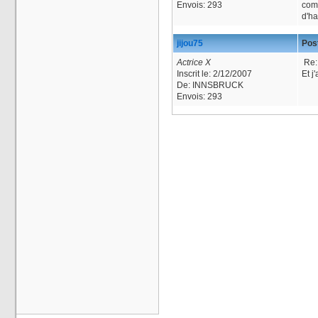
Envois:
293
comm
d'ha
jijou75
Post
Actrice X
Re: 
Inscrit le:
2/12/2007
Et j
De:
INNSBRUCK
Envois:
293