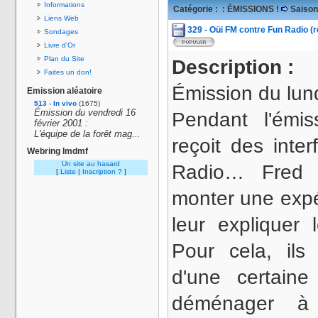
Informations
Catégorie :
: ÉMISSIONS !
Saison
Liens Web
329 - Oüi FM contre Fun Radio (
Sondages
Livre d'Or
Plan du Site
Description :
Faites un don!
Émission du lund
Emission aléatoire
513 - In vivo
(1675)
Émission du vendredi 16
Pendant l'émiss
février 2001 :
L'équipe de la forêt mag...
reçoit des inte
Webring lmdmf
Un site au hasard
Radio… Fred 
[
Liste
|
Inscription ?
]
monter une expéd
leur expliquer
Pour cela, ils
d'une certaine
déménager à 