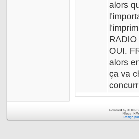
alors q
l'impor
l'impri
RADIO p
OUI. FR
alors e
ça va c
concurr
Powered by XOOPS 
Niluge_KiWi
Design por