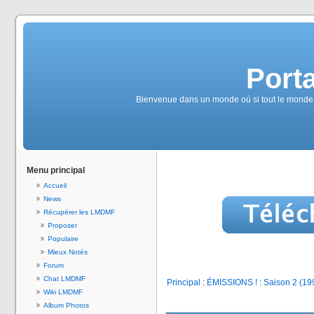
Port
Bienvenue dans un monde où si tout le monde é
Menu principal
Accueil
News
Récupérer les LMDMF
Proposer
Populaire
Mieux Notés
Forum
Chat LMDMF
Principal
:
ÉMISSIONS !
:
Saison 2 (19
Wiki LMDMF
Album Photos