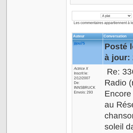
Les commentaires appartiennent à l
Auteur
Conversation
jijou75
Posté l
à jour:
Actrice X
Re: 33
Inscrit le:
2/12/2007
Radio (
De:
INNSBRUCK
Encore
Envois:
293
au Rése
chanson
soleil d