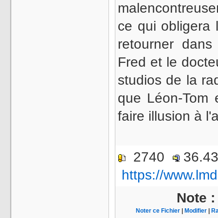
malencontreusem
ce qui obligera 
retourner dans
Fred et le docte
studios de la r
que Léon-Tom e
faire illusion à
2740
36.4
https://www.lmd
Note 
Noter ce Fichier
|
Modifier
|
Ra