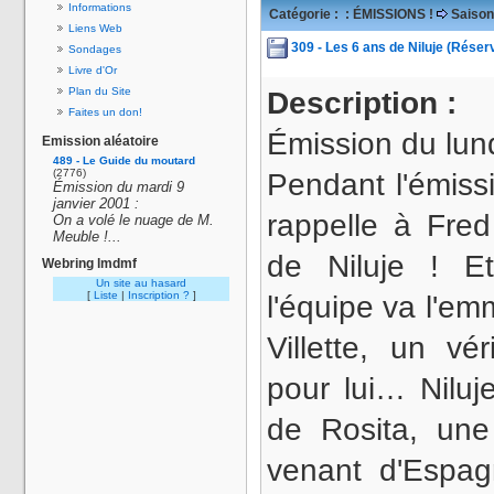
Informations
Catégorie :
: ÉMISSIONS !
Saison
Liens Web
309 - Les 6 ans de Niluje (Réser
Sondages
Livre d'Or
Plan du Site
Description :
Faites un don!
Émission du lund
Emission aléatoire
489 - Le Guide du moutard
(2776)
Pendant l'émissi
Émission du mardi 9
janvier 2001 :
rappelle à Fred
On a volé le nuage de M.
Meuble !...
de Niluje ! Et 
Webring lmdmf
Un site au hasard
[
Liste
|
Inscription ?
]
l'équipe va l'em
Villette, un vér
pour lui… Niluj
de Rosita, une
venant d'Espa