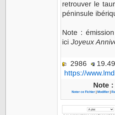
retrouver le ta
péninsule ibéri
Note : émissi
ici
Joyeux Annive
2986
19.4
https://www.lmd
Note 
Noter ce Fichier
|
Modifier
|
Ra