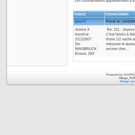
Les commentaires appartiennent à l
Auteur
Conversation
jijou75
Posté le:
14/4/2
Actrice X
Re: 311 - Joyeux 
Inscrit le:
C'est l'anniv à Nil
2/12/2007
d'une 1/2 vache 
De:
retrouver le taure
INNSBRUCK
encore cher....
Envois:
293
Powered by XOOPS 
Niluge_KiWi
Design por