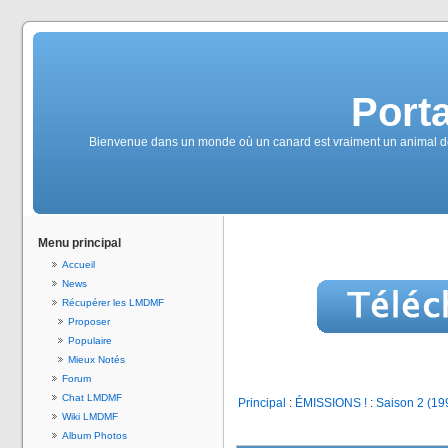
Port
Bienvenue dans un monde où un canard est vraiment un animal de m
Menu principal
Accueil
News
Récupérer les LMDMF
Proposer
Populaire
Mieux Notés
Forum
Chat LMDMF
Principal
:
ÉMISSIONS !
:
Saison 2 (19
Wiki LMDMF
Album Photos