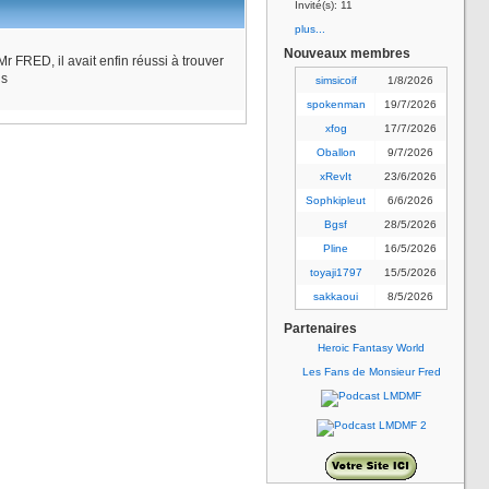
Invité(s): 11
plus...
Nouveaux membres
Mr FRED, il avait enfin réussi à trouver
ns
simsicoif
1/8/2026
spokenman
19/7/2026
xfog
17/7/2026
Oballon
9/7/2026
xRevIt
23/6/2026
Sophkipleut
6/6/2026
Bgsf
28/5/2026
Pline
16/5/2026
toyaji1797
15/5/2026
sakkaoui
8/5/2026
Partenaires
Heroic Fantasy World
Les Fans de Monsieur Fred