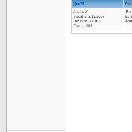
jijou75
Post
Actrice X
Re: 
Inscrit le:
2/12/2007
Epis
De:
INNSBRUCK
écai
Envois:
293