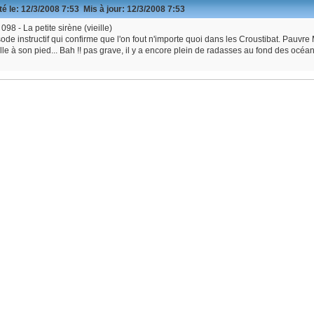
é le:
12/3/2008 7:53
Mis à jour:
12/3/2008 7:53
098 - La petite sirène (vieille)
ode instructif qui confirme que l'on fout n'importe quoi dans les Croustibat. Pauvre 
lle à son pied... Bah !! pas grave, il y a encore plein de radasses au fond des océa