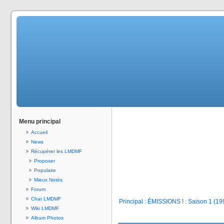
Menu principal
Accueil
News
Récupérer les LMDMF
Proposer
Populaire
Mieux Notés
Forum
Chat LMDMF
Principal
:
ÉMISSIONS !
:
Saison 1 (19
Wiki LMDMF
Album Photos