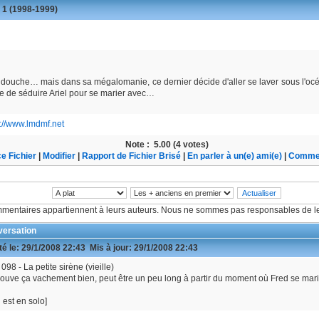
 1 (1998-1999)
ouche… mais dans sa mégalomanie, ce dernier décide d'aller se laver sous l'océan !
uête de séduire Ariel pour se marier avec…
s://www.lmdmf.net
Note :
5.00 (4 votes)
e Fichier
|
Modifier
|
Rapport de Fichier Brisé
|
En parler à un(e) ami(e)
|
Commen
mentaires appartiennent à leurs auteurs. Nous ne sommes pas responsables de le
ersation
é le:
29/1/2008 22:43
Mis à jour:
29/1/2008 22:43
098 - La petite sirène (vieille)
rouve ça vachement bien, peut être un peu long à partir du moment où Fred se mari
d est en solo]