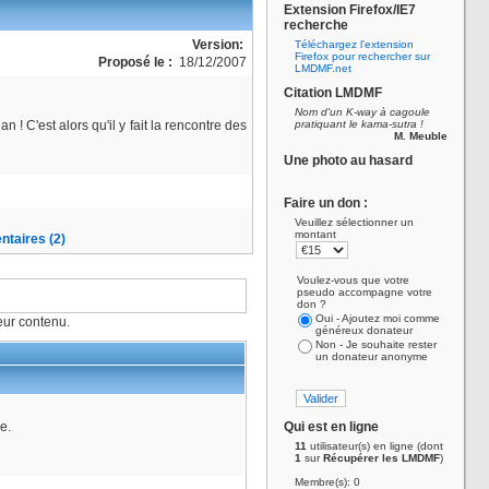
Extension Firefox/IE7
recherche
Version:
Téléchargez l'extension
Firefox pour rechercher sur
Proposé le :
18/12/2007
LMDMF.net
Citation LMDMF
Nom d'un K-way à cagoule
 C'est alors qu'il y fait la rencontre des
pratiquant le kama-sutra !
M. Meuble
Une photo au hasard
Faire un don :
Veuillez sélectionner un
montant
taires (2)
Voulez-vous que votre
pseudo accompagne votre
don ?
Oui - Ajoutez moi comme
ur contenu.
généreux donateur
Non - Je souhaite rester
un donateur anonyme
e.
Qui est en ligne
11
utilisateur(s) en ligne (dont
1
sur
Récupérer les LMDMF
)
Membre(s): 0