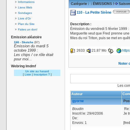
Informations
Catégorie :
: ÉMISSIONS !
Saison
Liens Web
110 - La Petite Sirène
Sondages
Livre d'Or
Description :
Plan du Site
Émission du vendredi 5 février 1999 :
Faites un don!
Marguerite veut que Fred prenne une d
Emission aléatoire
filles du roi Triton, puis se met en q
246 - Sketchs
(97)
Émission du mardi 5
octobre 1999 :
2633
21.87 Mo
http
Les chips / ce rôle était
pour moi...
Noter c
Webring lmdmf
Un site au hasard
[
Liste
|
Inscription ?
]
Les com
Auteur
Conv
gyorne
Post
Boudin
Re: 
Inscrit le:
29/4/2006
Je t
De:
Envois:
1
[fre