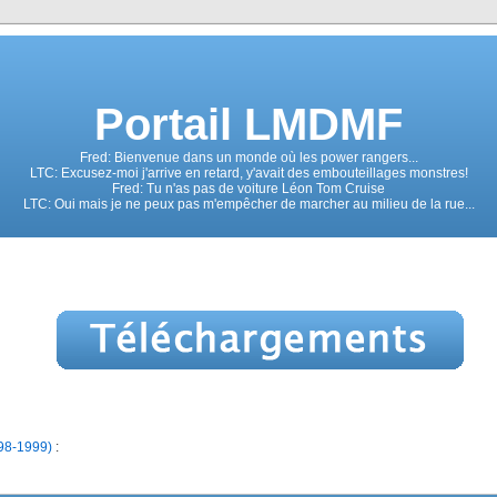
Portail LMDMF
Fred: Bienvenue dans un monde où les power rangers...
LTC: Excusez-moi j'arrive en retard, y'avait des embouteillages monstres!
Fred: Tu n'as pas de voiture Léon Tom Cruise
LTC: Oui mais je ne peux pas m'empêcher de marcher au milieu de la rue...
98-1999)
: