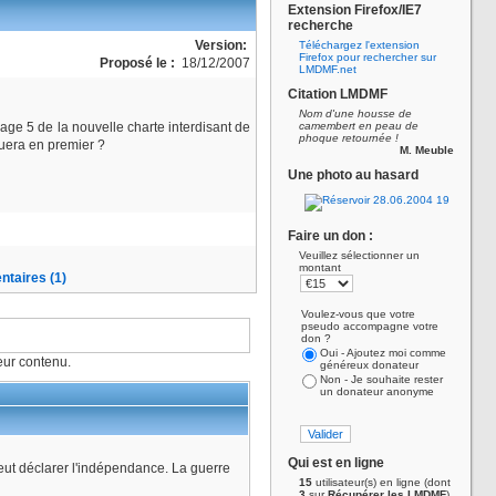
Extension Firefox/IE7
recherche
Version:
Téléchargez l'extension
Firefox pour rechercher sur
Proposé le :
18/12/2007
LMDMF.net
Citation LMDMF
Nom d'une housse de
ge 5 de la nouvelle charte interdisant de
camembert en peau de
phoque retournée !
quera en premier ?
M. Meuble
Une photo au hasard
Faire un don :
Veuillez sélectionner un
montant
taires (1)
Voulez-vous que votre
pseudo accompagne votre
don ?
Oui - Ajoutez moi comme
ur contenu.
généreux donateur
Non - Je souhaite rester
un donateur anonyme
Qui est en ligne
eut déclarer l'indépendance. La guerre
15
utilisateur(s) en ligne (dont
3
sur
Récupérer les LMDMF
)