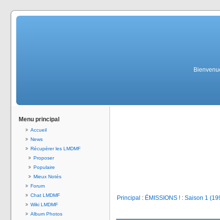
Bienvenue
Menu principal
Accueil
News
Récupérer les LMDMF
Proposer
Populaire
Mieux Notés
Forum
Chat LMDMF
Principal
:
ÉMISSIONS !
:
Saison 1 (19
Wiki LMDMF
Album Photos