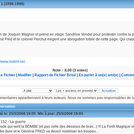
 1 (1998-1999)
de Josquin Wagner et prend en otage Sandrine Vendel pour protester contre la pa
ral Fred et le colonel Perchut exigent une abrogation totale de cette page. Qui cra
//www.lmdmf.net
Note :
8.00 (3 votes)
e Fichier
|
Modifier
|
Rapport de Fichier Brisé
|
En parler à un(e) ami(e)
|
Commen
mentaires appartiennent à leurs auteurs. Nous ne sommes pas responsables de le
ersation
é le:
25/3/2008 19:05
Mis à jour:
25/3/2008 19:05
152 - La guerre
ode qui sent la BOMBE (et pas celle des dessous de bras...) !!! La Forêt Magique v
tre dure et le Général FRED va devoir mobiliser les troupes...