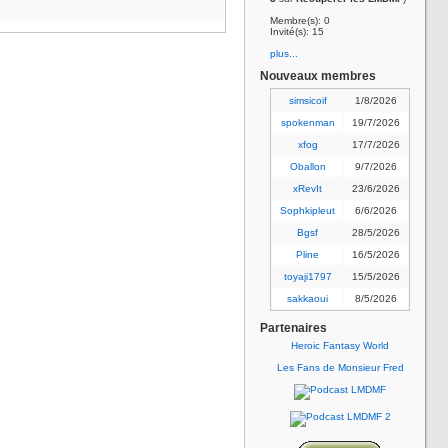
Membre(s): 0
Invité(s): 15
plus...
Nouveaux membres
simsicoif
1/8/2026
spokenman
19/7/2026
xfog
17/7/2026
Oballon
9/7/2026
xRevIt
23/6/2026
Sophkipleut
6/6/2026
Bgsf
28/5/2026
Pline
16/5/2026
toyaji1797
15/5/2026
sakkaoui
8/5/2026
Partenaires
Heroic Fantasy World
Les Fans de Monsieur Fred