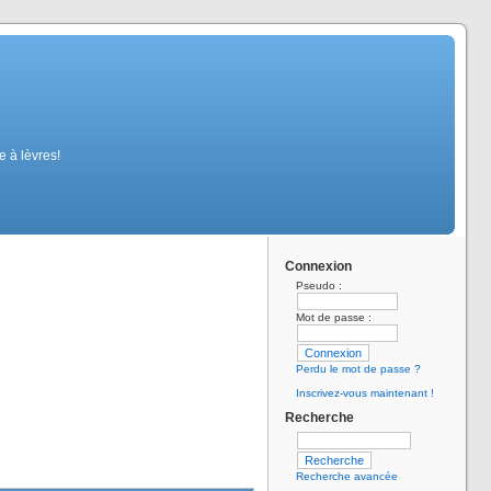
 à lèvres!
Connexion
Pseudo :
Mot de passe :
Perdu le mot de passe ?
Inscrivez-vous maintenant !
Recherche
Recherche avancée