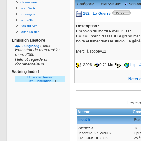
Informations
Catégorie :
: ÉMISSIONS !
Saison
Liens Web
152 - La Guerre
Sondages
Livre d'Or
Description :
Plan du Site
Émission du mardi 6 avril 1999 :
Faites un don!
LMDMF prend d'assaut Le grand matin 
Emission aléatoire
boire et fumer dans le studio. Le géné
342 - King Kong
(1684)
Émission du mercredi 22
Merci à scooby12
mars 2000 :
Helmut regarde un
documentaire su...
2206
9.71 Mo
https:
Webring lmdmf
Un site au hasard
Noter c
[
Liste
|
Inscription ?
]
Les com
Auteur
Conv
jijou75
Post
Actrice X
Re: 
Inscrit le:
2/12/2007
Epis
De:
INNSBRUCK
va ê