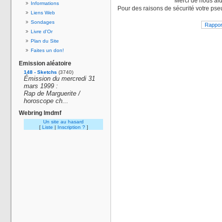
Merci de nous aid
Informations
Pour des raisons de sécurité votre pse
Liens Web
Sondages
Livre d'Or
Plan du Site
Faites un don!
Emission aléatoire
148 - Sketchs
(3740)
Émission du mercredi 31
mars 1999 :
Rap de Marguerite /
horoscope ch...
Webring lmdmf
Un site au hasard
[
Liste
|
Inscription ?
]