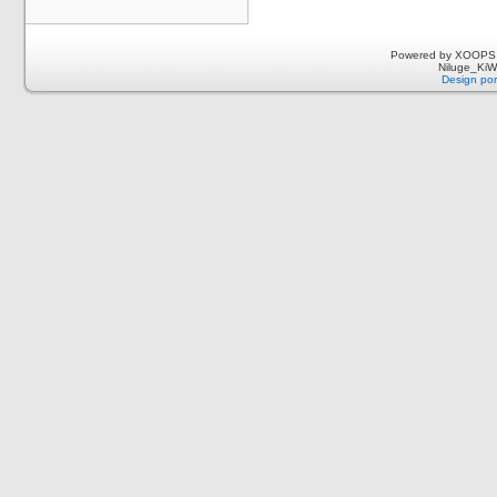
Powered by XOOPS 
Niluge_KiWi
Design por