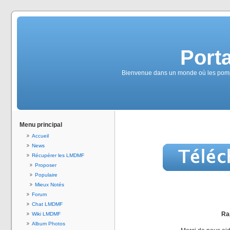
Port
Bienvenue dans un monde où les pompes
Menu principal
Accueil
News
Récupérer les LMDMF
Proposer
Populaire
Mieux Notés
Forum
Chat LMDMF
Rap
Wiki LMDMF
Album Photos