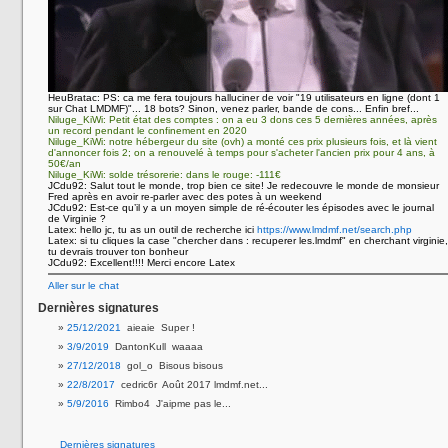
HeuBratac:
PS: ca me fera toujours halluciner de voir "19 utilisateurs en ligne (dont 1
sur Chat LMDMF)"... 18 bots? Sinon, venez parler, bande de cons... Enfin bref...
Niluge_KiWi:
Petit état des comptes : on a eu 3 dons ces 5 dernières années, après
un record pendant le confinement en 2020
Niluge_KiWi:
notre hébergeur du site (ovh) a monté ces prix plusieurs fois, et là vient
d'annoncer fois 2; on a renouvelé à temps pour s'acheter l'ancien prix pour 4 ans, à
50€/an
Niluge_KiWi:
solde trésorerie: dans le rouge: -111€
JCdu92:
Salut tout le monde, trop bien ce site! Je redecouvre le monde de monsieur
Fred après en avoir re-parler avec des potes à un weekend
JCdu92:
Est-ce qu’il y a un moyen simple de ré-écouter les épisodes avec le journal
de Virginie ?
Latex:
hello jc, tu as un outil de recherche ici
https://www.lmdmf.net/search.php
Latex:
si tu cliques la case "chercher dans : recuperer les.lmdmf" en cherchant virginie,
tu devrais trouver ton bonheur
JCdu92:
Excellent!!!! Merci encore Latex
Aller sur le chat
Dernières signatures
25/12/2021
aieaie Super !
3/9/2019
DantonKull waaaa
27/12/2018
gol_o Bisous bisous
22/8/2017
cedric6r Août 2017 lmdmf.net...
5/9/2016
Rimbo4 J'aipme pas le...
Dernières signatures