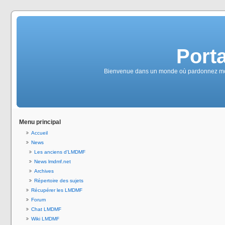
Port
Bienvenue dans un monde où pardonnez moi m
Menu principal
Accueil
News
Les anciens d'LMDMF
News lmdmf.net
Archives
Répertoire des sujets
Récupérer les LMDMF
Forum
Chat LMDMF
Wiki LMDMF