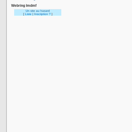
Webring lmdmf
Un site au hasard
[
Liste
|
Inscription ?
]