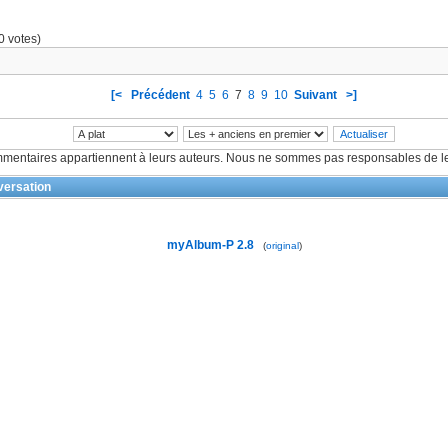
0 votes)
[<
Précédent
4
5
6
7
8
9
10
Suivant
>]
mentaires appartiennent à leurs auteurs. Nous ne sommes pas responsables de le
ersation
myAlbum-P 2.8
(
original
)