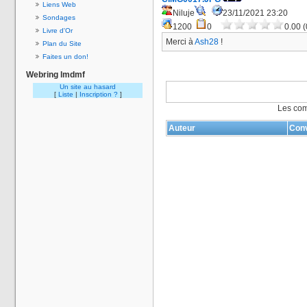
Liens Web
Niluje
23/11/2021 23:20
Sondages
1200
0
0.00 (
Livre d'Or
Merci à
Ash28
!
Plan du Site
Faites un don!
Webring lmdmf
Un site au hasard
[
Liste
|
Inscription ?
]
Les com
Auteur
Conv