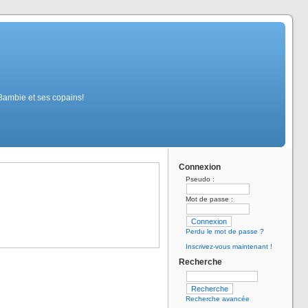
 Bambie et ses copains!
Connexion
Pseudo :
Mot de passe :
Perdu le mot de passe ?
Inscrivez-vous maintenant !
Recherche
Recherche avancée