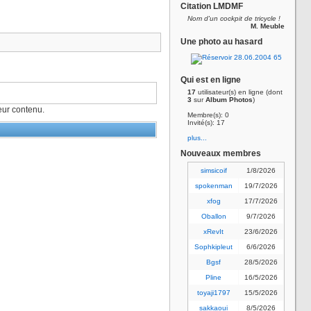
Citation LMDMF
Nom d'un cockpit de tricycle !
M. Meuble
Une photo au hasard
Qui est en ligne
17
utilisateur(s) en ligne (dont
3
sur
Album Photos
)
ur contenu.
Membre(s): 0
Invité(s): 17
plus...
Nouveaux membres
simsicoif
1/8/2026
spokenman
19/7/2026
xfog
17/7/2026
Oballon
9/7/2026
xRevIt
23/6/2026
Sophkipleut
6/6/2026
Bgsf
28/5/2026
Pline
16/5/2026
toyaji1797
15/5/2026
sakkaoui
8/5/2026