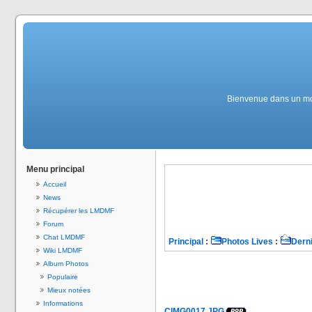
Bienvenue dans un mond
Menu principal
Accueil
News
Récupérer les LMDMF
Forum
Chat LMDMF
Principal
:
Photos Lives
:
Derni
Wiki LMDMF
Album Photos
Populaire
Mieux notées
Informations
CIMG0017.JPG