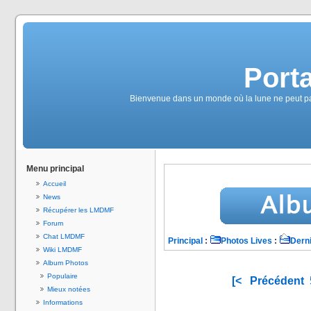
Port
Bienvenue dans un monde où la lune ne peut pas 
Menu principal
Accueil
News
Récupérer les LMDMF
Forum
Chat LMDMF
Principal
:
Photos Lives
:
Derni
Wiki LMDMF
Album Photos
Populaire
[<
Précédent
Mieux notées
Informations