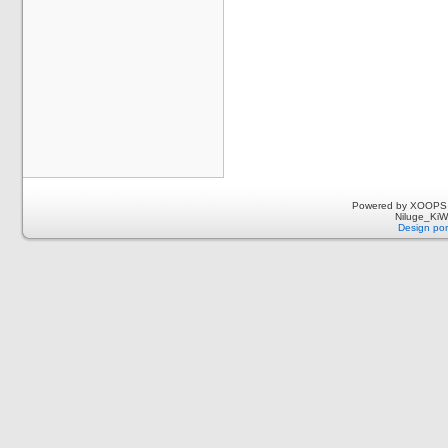
Powered by XOOPS 
Niluge_KiWi
Design por