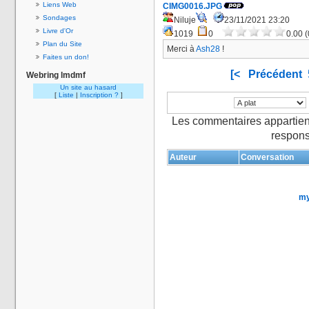
Liens Web
CIMG0016.JPG
Sondages
Niluje
23/11/2021 23:20
Livre d'Or
1019
0
0.00 (
Plan du Site
Merci à
Ash28
!
Faites un don!
[<
Précédent
Webring lmdmf
Un site au hasard
[
Liste
|
Inscription ?
]
Les commentaires appartien
respons
Auteur
Conversation
my