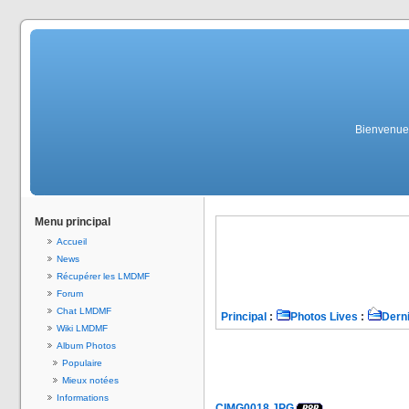
Bienvenue 
Menu principal
Accueil
News
Récupérer les LMDMF
Forum
Chat LMDMF
Principal
:
Photos Lives
:
Derni
Wiki LMDMF
Album Photos
Populaire
Mieux notées
Informations
CIMG0018.JPG