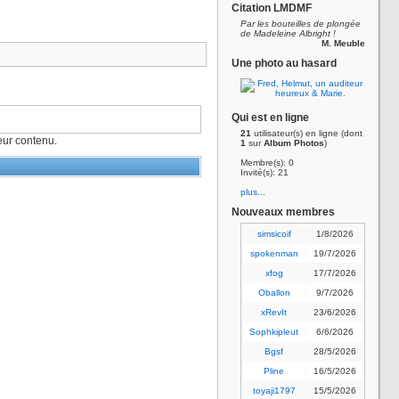
Citation LMDMF
Par les bouteilles de plongée
de Madeleine Albright !
M. Meuble
Une photo au hasard
Qui est en ligne
21
utilisateur(s) en ligne (dont
ur contenu.
1
sur
Album Photos
)
Membre(s): 0
Invité(s): 21
plus...
Nouveaux membres
simsicoif
1/8/2026
spokenman
19/7/2026
xfog
17/7/2026
Oballon
9/7/2026
xRevIt
23/6/2026
Sophkipleut
6/6/2026
Bgsf
28/5/2026
Pline
16/5/2026
toyaji1797
15/5/2026