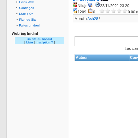
Liens Web
Niluje
23/11/2021 23:20
Sondages
1209
0
0.00 (
Livre d'Or
Merci à
Ash28
!
Plan du Site
Faites un don!
Webring lmdmf
Un site au hasard
[
Liste
|
Inscription ?
]
Les com
Auteur
Conv