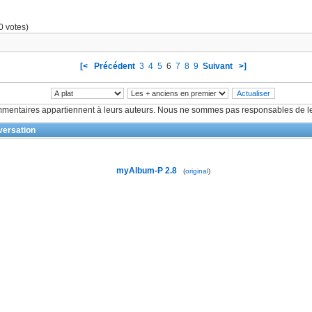
0 votes)
[<
Précédent
3
4
5
6
7
8
9
Suivant
>]
mentaires appartiennent à leurs auteurs. Nous ne sommes pas responsables de le
ersation
myAlbum-P 2.8
(
original
)