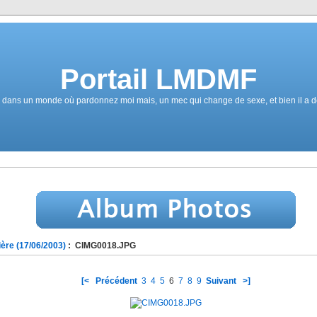
Portail LMDMF
dans un monde où pardonnez moi mais, un mec qui change de sexe, et bien il a de
ère (17/06/2003)
: CIMG0018.JPG
[<
Précédent
3
4
5
6
7
8
9
Suivant
>]