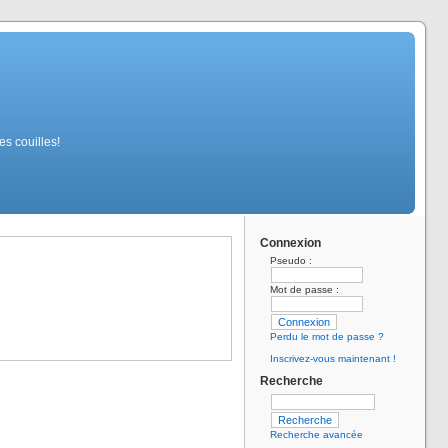
s couilles!
Connexion
Pseudo :
Mot de passe :
Perdu le mot de passe ?
Inscrivez-vous maintenant !
Recherche
Recherche avancée