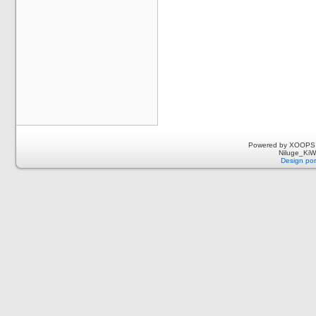
Powered by XOOPS 
Niluge_KiWi
Design por