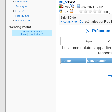
Liens Web
BD_5
Sondages
Latex
23/2/2021 17:02
Livre d'Or
927
0
0.00 (0
Plan du Site
Strip BD de
Faites un don!
Nicolas Hitori De
, scénarisé par Fred 
Webring lmdmf
[<
Précédent
Un site au hasard
[
Liste
|
Inscription ?
]
Les commentaires appartien
respons
Auteur
Conversation
my