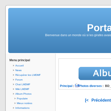
Port
Bienvenue dans un monde où si les girafes avaien
Menu principal
Accueil
News
Récupérer les LMDMF
Forum
Chat LMDMF
Principal
:
Photos diverses
: BD
Wiki LMDMF
Album Photos
Populaire
[<
Précédent
Mieux notées
Informations