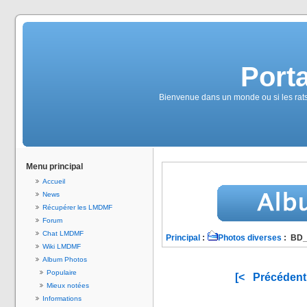
Port
Bienvenue dans un monde ou si les rats é
Menu principal
Accueil
News
Récupérer les LMDMF
Forum
Chat LMDMF
Principal
:
Photos diverses
: BD
Wiki LMDMF
Album Photos
Populaire
[<
Précédent
Mieux notées
Informations