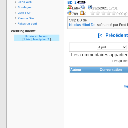
Liens Web
BD_2
Sondages
Latex
23/2/2021 17:01
Livre d'Or
789
0
0.00 (0
Plan du Site
Strip BD de
Faites un don!
Nicolas Hitori De
, scénarisé par Fred 
Webring lmdmf
[<
Précédent
Un site au hasard
[
Liste
|
Inscription ?
]
Les commentaires appartien
respons
Auteur
Conversation
my