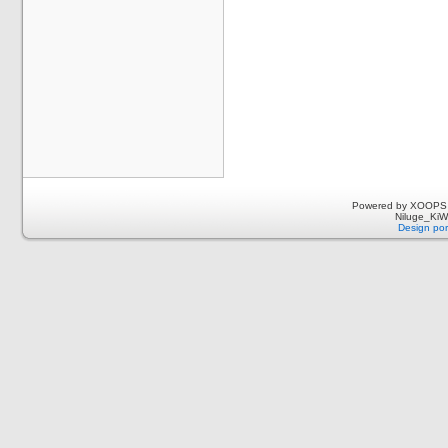
Powered by XOOPS 
Niluge_KiWi
Design por