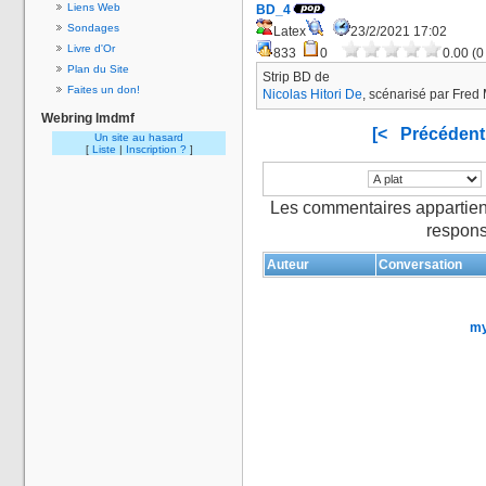
Liens Web
BD_4
Sondages
Latex
23/2/2021 17:02
Livre d'Or
833
0
0.00 (0
Plan du Site
Strip BD de
Faites un don!
Nicolas Hitori De
, scénarisé par Fred 
Webring lmdmf
[<
Précédent
Un site au hasard
[
Liste
|
Inscription ?
]
Les commentaires appartien
respons
Auteur
Conversation
my