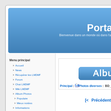
Port
Bienvenue dans un monde où dans l'alc
Menu principal
Accueil
News
Récupérer les LMDMF
Forum
Chat LMDMF
Principal
:
Photos diverses
: BD
Wiki LMDMF
Album Photos
Populaire
[<
Précédent
Mieux notées
Informations