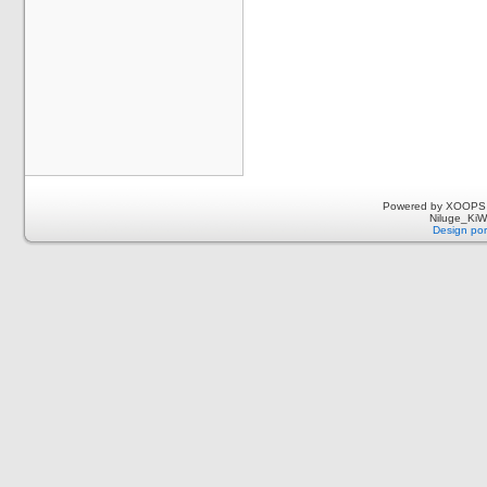
Powered by XOOPS 
Niluge_KiWi
Design por