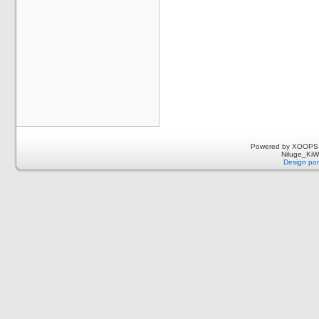
Powered by XOOPS 
Niluge_KiWi
Design por