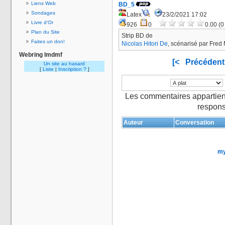
Liens Web
BD_5
Sondages
Latex
23/2/2021 17:02
Livre d'Or
926
0
0.00 (0
Plan du Site
Strip BD de
Faites un don!
Nicolas Hitori De
, scénarisé par Fred 
Webring lmdmf
[<
Précédent
Un site au hasard
[
Liste
|
Inscription ?
]
Les commentaires appartien
respons
Auteur
Conversation
my