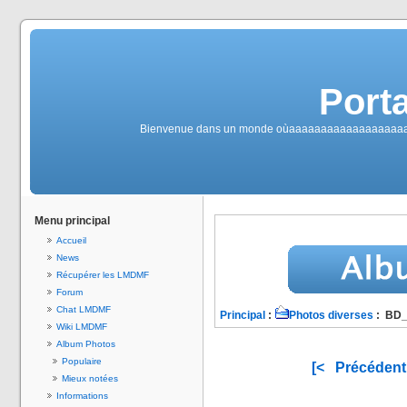
Port
Bienvenue dans un monde oùaaaaaaaaaaaaaaaaaaaaaaaaah
Menu principal
Accueil
News
Récupérer les LMDMF
Forum
Chat LMDMF
Principal
:
Photos diverses
: BD
Wiki LMDMF
Album Photos
Populaire
[<
Précédent
Mieux notées
Informations