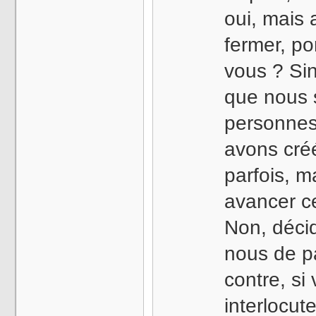
oui, mais a
fermer, po
vous ? Si
que nous
personnes 
avons cré
parfois, ma
avancer ce
Non, déci
nous de pa
contre, si
interlocut