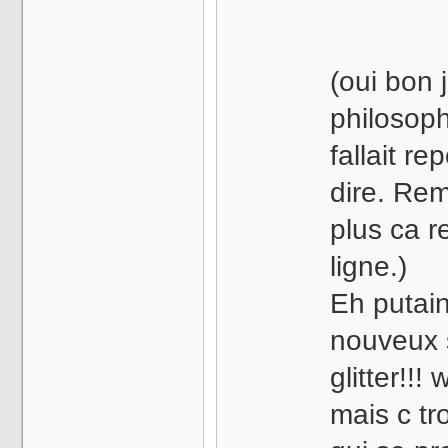
(oui bon j
philosop
fallait re
dire. Rem
plus ca r
ligne.)
Eh putain
nouveux 
glitter!!
mais c tr