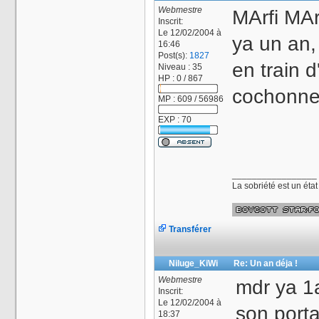
Webmestre
MArfi MArf
Inscrit:
Le 12/02/2004 à
ya un an,
16:46
Post(s):
1827
en train d'
Niveau : 35
HP : 0 / 867
cochonner
MP : 609 / 56986
EXP : 70
_________________
La sobriété est un éta
Transférer
Niluge_KiWi
Re: Un an déja !
Webmestre
mdr ya 1a
Inscrit:
Le 12/02/2004 à
son porta
18:37