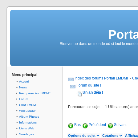
Port
Bienvenue dans un monde où si tout le monde é
Menu principal
Index des forums Portail LMDMF
-
Che
Accueil
Forum du site !
News
Un an déja !
Récupérer les LMDMF
Forum
Chat LMDMF
Parcourant ce sujet : 1 Utilisateur(s) an
Wiki LMDMF
Album Photos
Informations
Bas
Précédent
Suivant
Liens Web
Sondages