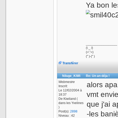
Ya bon le
_________________
(\ _ /)
(='.'=)
(" )-(" )
Transférer
Niluge_KiWi
Re: Un an déja !
Webmestre
alors ap
Inscrit:
Le 12/02/2004 à
vmt envie
18:37
De
Kiwiland (
que j'ai a
dans les Yvelines
)
Post(s):
2898
-les bani
Niveau : 42