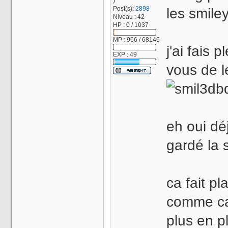
)
Post(s):
2898
les smiley
Niveau : 42
HP : 0 / 1037
MP : 966 / 68146
j'ai fais 
EXP : 49
vous de l
eh oui dé
gardé la s
ca fait pl
comme ca
plus en 