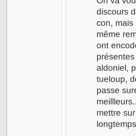
On va vous
discours 
con, mais
même reme
ont encod
présentes 
aldoniel, 
tueloup, 
passe sur
meillleurs.
mettre sur
longtemps, 