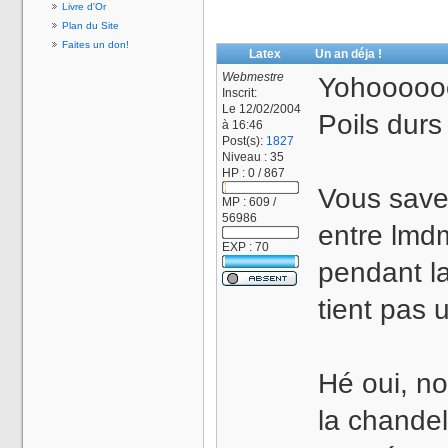
Livre d'Or
Plan du Site
Faites un don!
Latex
Un an déja !
Webmestre
Yohoooooo
Inscrit:
Le 12/02/2004
Poils durs 
à 16:46
Post(s):
1827
Niveau : 35
HP : 0 / 867
Vous savez
MP : 609 /
56986
entre lmdm
EXP : 70
pendant la
tient pas 
Hé oui, no
la chandel