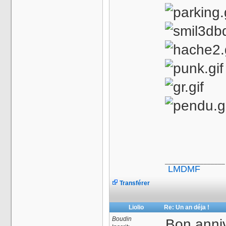
_________________
LMDMF
Transférer
Liolio
Re: Un an déja !
Boudin
Bon anniv