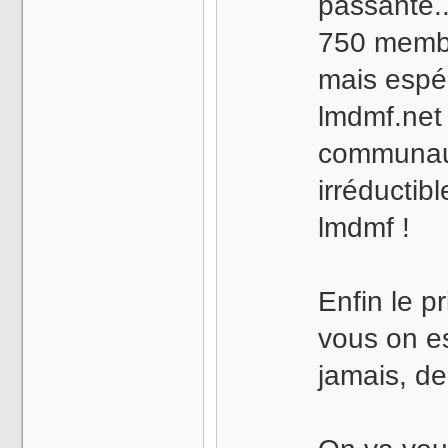
passante..
750 membr
mais espér
lmdmf.net
communaut
irréductib
lmdmf !
Enfin le pr
vous on es
jamais, de