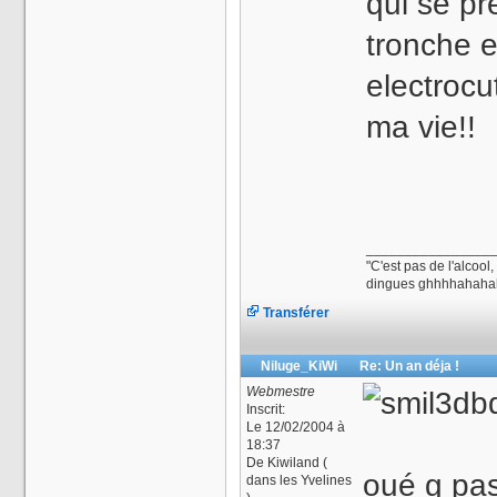
qui se p
tronche e
electrocut
ma vie!!
________________
"C'est pas de l'alcool
dingues ghhhhahahah
Transférer
Niluge_KiWi
Re: Un an déja !
Webmestre
Inscrit:
Le 12/02/2004 à
18:37
De
Kiwiland (
oué g pas
dans les Yvelines