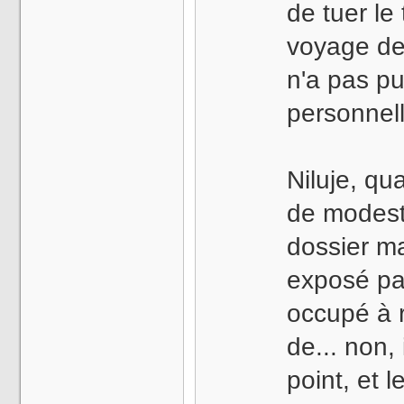
de tuer l
voyage de 
n'a pas pu
personnell
Niluje, qu
de modest
dossier m
exposé par
occupé à r
de... non,
point, et 