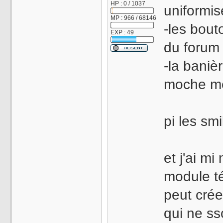
HP : 0 / 1037
uniformis
MP : 966 / 68146
-les bout
EXP : 49
du forum 
-la baniè
moche m
pi les smi
et j'ai m
module t
peut crée
qui ne ss