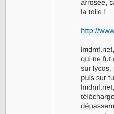
arrosée, c
la toile !
http://ww
lmdmf.net,
qui ne fut
sur lycos, 
puis sur t
lmdmf.net
télécharg
dépasseme