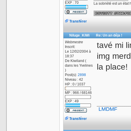
EXP : 70
La sobriété est un état
Transférer
Niluge_KiWi
Re: Un an déja !
Webmestre
tavé mi l
Inscrit:
Le 12/02/2004 à
img merde
18:37
De
Kiwiland (
la place!
dans les Yvelines
)
Post(s):
2898
Niveau : 42
HP : 0 / 1037
MP : 966 / 68146
EXP : 49
________________
LMDMF
Transférer