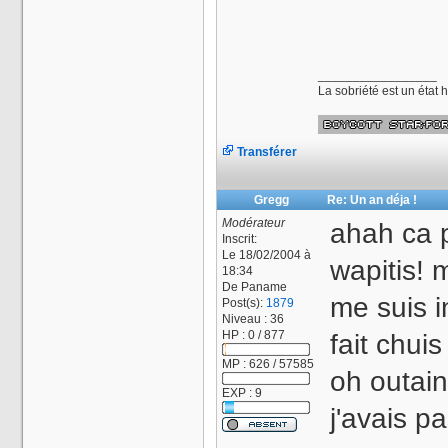
_________________
La sobriété est un état
Transférer
Gregg
Re: Un an déja !
Modérateur
ahah ca p
Inscrit:
Le 18/02/2004 à
wapitis! 
18:34
De
Paname
me suis in
Post(s):
1879
Niveau : 36
HP : 0 / 877
fait chuis
MP : 626 / 57585
oh outain
EXP : 9
j'avais p