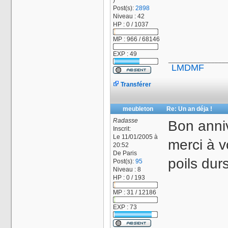
)
Post(s):
2898
Niveau : 42
HP : 0 / 1037
MP : 966 / 68146
EXP : 49
________________
LMDMF
Transférer
meubleton
Re: Un an déja !
Radasse
Bon anni
Inscrit:
Le 11/01/2005 à
merci à v
20:52
De
Paris
poils durs
Post(s):
95
Niveau : 8
HP : 0 / 193
MP : 31 / 12186
EXP : 73