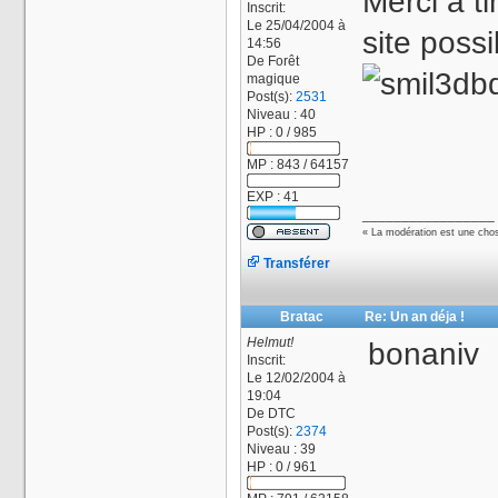
Merci à t
Inscrit:
Le 25/04/2004 à
site possi
14:56
De
Forêt
magique
Post(s):
2531
Niveau : 40
HP : 0 / 985
MP : 843 / 64157
EXP : 41
_________________
« La modération est une chos
Transférer
Bratac
Re: Un an déja !
Helmut!
bonaniv
Inscrit:
Le 12/02/2004 à
19:04
De
DTC
Post(s):
2374
Niveau : 39
HP : 0 / 961