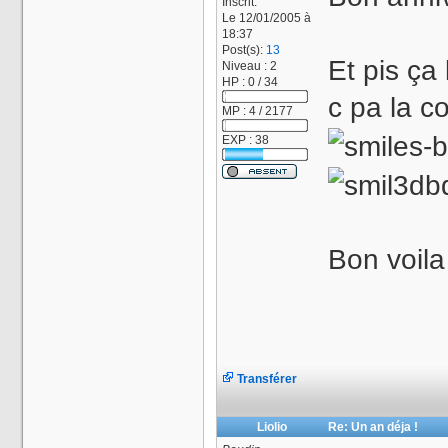
Inscrit:
Le 12/01/2005 à
18:37
Post(s):
13
Et pis ça 
Niveau : 2
HP : 0 / 34
c pa la c
MP : 4 / 2177
EXP : 38
Bon voila
Transférer
Liolio
Re: Un an déja !