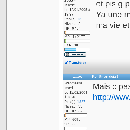
Boudin
et pis g 
Inscrit:
Le 12/01/2005 à
Ya une me
18:37
Post(s):
13
ma vie et
Niveau : 2
HP : 0 / 34
MP : 4 / 2177
EXP : 38
Transférer
Latex
Re: Un an déja !
Webmestre
Mais c pask
Inscrit:
Le 12/02/2004
http://ww
à 16:46
Post(s):
1827
Niveau : 35
HP : 0 / 867
MP : 609 /
56986
_________________