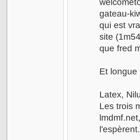
welcometo
gateau-kiw
qui est vr
site (1m5
que fred ma
Et longue
Latex, Nil
Les trois
lmdmf.net,
l'espèrent