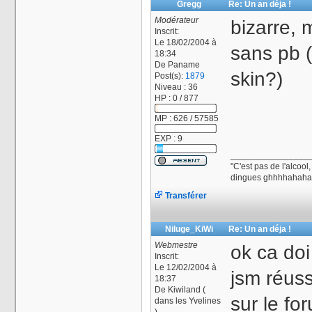
Gregg
Re: Un an déja !
Modérateur
bizarre, m
Inscrit:
Le 18/02/2004 à
sans pb (
18:34
De
Paname
skin?)
Post(s):
1879
Niveau : 36
HP : 0 / 877
MP : 626 / 57585
EXP : 9
________________
"C'est pas de l'alcool
dingues ghhhhahahah
Transférer
Niluge_KiWi
Re: Un an déja !
Webmestre
ok ca doi 
Inscrit:
Le 12/02/2004 à
jsm réuss
18:37
De
Kiwiland (
sur le fo
dans les Yvelines