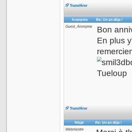
Transférer
Anonyme
Re: Un an déja !
Guest_Anonyme
Bon anniv
En plus 
remercie
Tueloup
Transférer
Niluje
Re: Un an déja !
Webmestre