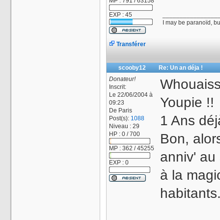
MP : 791 / 63158
EXP : 45
________________
I may be paranoïd, bu
Transférer
scooby12
Re: Un an déja !
Donateur!
Whouaisss
Inscrit:
Le 22/06/2004 à
Youpie !!
09:23
De
Paris
1 Ans déj
Post(s):
1088
Niveau : 29
HP : 0 / 700
Bon, alor
MP : 362 / 45255
anniv' au
EXP : 0
à la magic
habitants