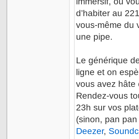
immersif, où vou
d’habiter au 22
vous-même du vi
une pipe.
Le générique de
ligne et on esp
vous avez hâte d
Rendez-vous tou
23h sur vos pla
(sinon, pan pan 
Deezer
,
Soundc