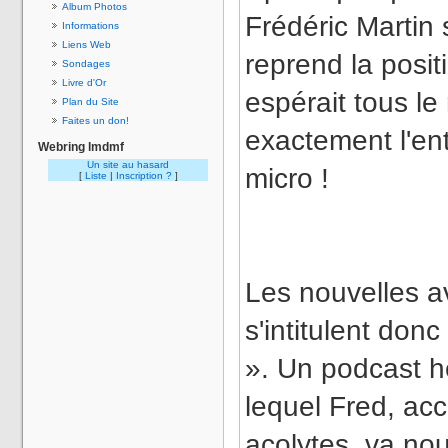
Album Photos
Frédéric Martin 
Informations
Liens Web
reprend la posit
Sondages
Livre d'Or
espérait tous le 
Plan du Site
Faites un don!
exactement l'ent
Webring lmdmf
Un site au hasard
micro !
[
Liste
|
Inscription ?
]
Les nouvelles a
s'intitulent do
». Un podcast 
lequel Fred, a
acolytes, va nou