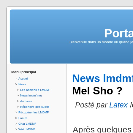
Port
Bienvenue dans un monde où quand je vais
Menu principal
News lmdmf
Accueil
News
Mel Sho ?
Les anciens d'LMDMF
News lmdmf.net
Archives
Posté par
Latex
Répertoire des sujets
Récupérer les LMDMF
Forum
Chat LMDMF
Après quelques
Wiki LMDMF