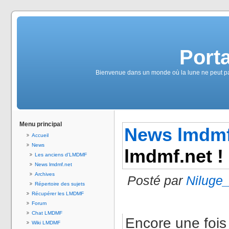
Port
Bienvenue dans un monde où la lune ne peut pas 
Menu principal
News lmdmf
Accueil
News
lmdmf.net !
Les anciens d'LMDMF
News lmdmf.net
Archives
Posté par
Niluge
Répertoire des sujets
Récupérer les LMDMF
Forum
Chat LMDMF
Encore une fois
Wiki LMDMF