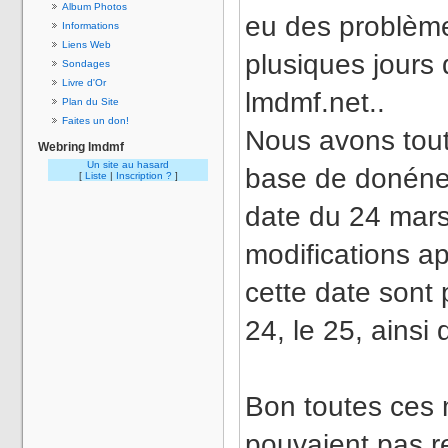
Album Photos
eu des problème
Informations
Liens Web
plusiques jours
Sondages
Livre d'Or
lmdmf.net..
Plan du Site
Faites un don!
Nous avons tout 
Webring lmdmf
Un site au hasard
base de donéne 
[
Liste
|
Inscription ?
]
date du 24 mars
modifications a
cette date sont 
24, le 25, ainsi
Bon toutes ces 
pouvaient pas re