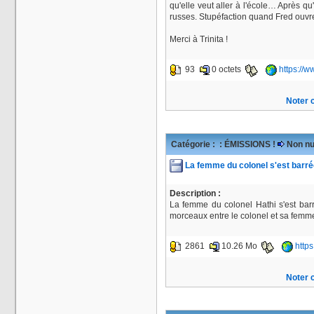
qu'elle veut aller à l'école… Après q
russes. Stupéfaction quand Fred ouvre
Merci à Trinita !
93
0 octets
https://
Noter c
Catégorie :
: ÉMISSIONS !
Non nu
La femme du colonel s'est barr
Description :
La femme du colonel Hathi s'est barré
morceaux entre le colonel et sa fem
2861
10.26 Mo
http
Noter c