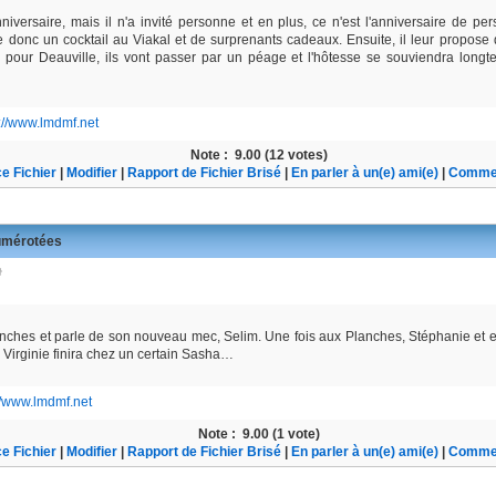
nniversaire, mais il n'a invité personne et en plus, ce n'est l'anniversaire de pe
ffre donc un cocktail au Viakal et de surprenants cadeaux. Ensuite, il leur propose
te pour Deauville, ils vont passer par un péage et l'hôtesse se souviendra longt
://www.lmdmf.net
Note :
9.00 (12 votes)
e Fichier
|
Modifier
|
Rapport de Fichier Brisé
|
En parler à un(e) ami(e)
|
Commen
mérotées
anches et parle de son nouveau mec, Selim. Une fois aux Planches, Stéphanie et e
. Virginie finira chez un certain Sasha…
//www.lmdmf.net
Note :
9.00 (1 vote)
e Fichier
|
Modifier
|
Rapport de Fichier Brisé
|
En parler à un(e) ami(e)
|
Commen