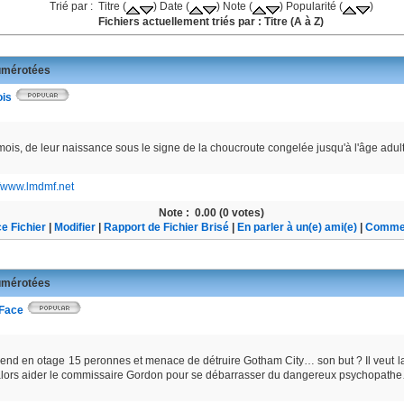
Trié par : Titre (
) Date (
) Note (
) Popularité (
)
Fichiers actuellement triés par : Titre (A à Z)
mérotées
ois
iamois, de leur naissance sous le signe de la choucroute congelée jusqu'à l'âge adu
//www.lmdmf.net
Note :
0.00 (0 votes)
e Fichier
|
Modifier
|
Rapport de Fichier Brisé
|
En parler à un(e) ami(e)
|
Commen
mérotées
-Face
nd en otage 15 peronnes et menace de détruire Gotham City… son but ? Il veut la
alors aider le commissaire Gordon pour se débarrasser du dangereux psychopath