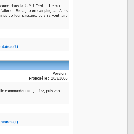
rsonne dans la forêt ! Fred et Helmut
 d'aller en Bretagne en camping-car. Alors
emps de leur passage, puis ils vont faire
taires (3)
Version:
Proposé le :
20/3/2005
lle commandent un gin fizz, puis vont
taires (1)