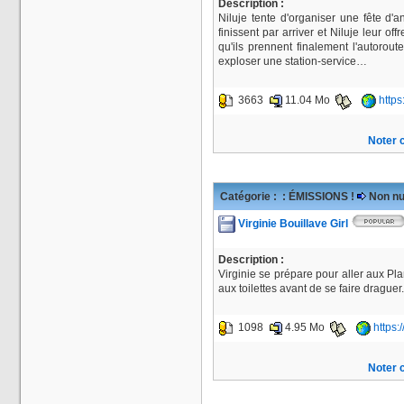
Description :
Niluje tente d'organiser une fête d'a
finissent par arriver et Niluje leur o
qu'ils prennent finalement l'autorou
exploser une station-service…
3663
11.04 Mo
https
Noter c
Catégorie :
: ÉMISSIONS !
Non nu
Virginie Bouillave Girl
Description :
Virginie se prépare pour aller aux Pl
aux toilettes avant de se faire draguer
1098
4.95 Mo
https:
Noter c