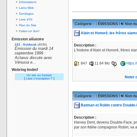
Informations
Liens Web
Sondages
Livre d'Or
Catégorie :
: ÉMISSIONS !
Non nu
Plan du Site
Faites un don!
Alain et Honoré, les frères siam
Emission aléatoire
232 - Goldorak
(4030)
Description :
Émission du mardi 14
L'histoire d'Alain et Honoré, frères s
septembre 1999 :
Actarus discute avec
Vénusia e...
847
11.64 Mo
https:
Webring lmdmf
Un site au hasard
Noter c
[
Liste
|
Inscription ?
]
Catégorie :
: ÉMISSIONS !
Non nu
Batman et Robin contre Double
Description :
Harvey Dent, devenu Double-Face, pre
par son fidèle compagnon Robin, va 