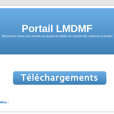
Portail LMDMF
Bienvenue dans une monde où quand la météo se couche tôt, cathrine la borde!
tées
: