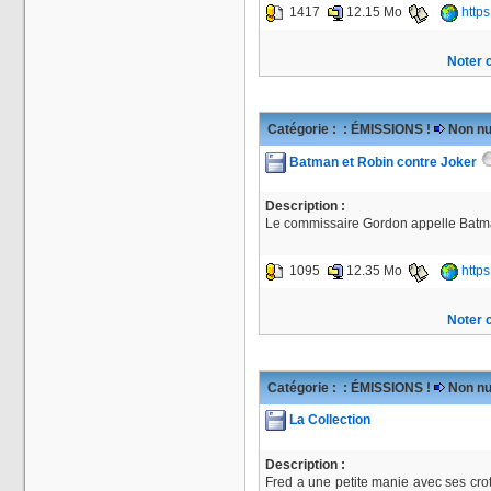
1417
12.15 Mo
http
Noter c
Catégorie :
: ÉMISSIONS !
Non nu
Batman et Robin contre Joker
Description :
Le commissaire Gordon appelle Batman
1095
12.35 Mo
http
Noter c
Catégorie :
: ÉMISSIONS !
Non nu
La Collection
Description :
Fred a une petite manie avec ses crot