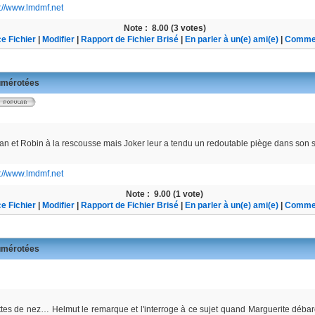
s://www.lmdmf.net
Note :
8.00 (3 votes)
e Fichier
|
Modifier
|
Rapport de Fichier Brisé
|
En parler à un(e) ami(e)
|
Commen
mérotées
 et Robin à la rescousse mais Joker leur a tendu un redoutable piège dans son 
s://www.lmdmf.net
Note :
9.00 (1 vote)
e Fichier
|
Modifier
|
Rapport de Fichier Brisé
|
En parler à un(e) ami(e)
|
Commen
mérotées
tes de nez… Helmut le remarque et l'interroge à ce sujet quand Marguerite débarq