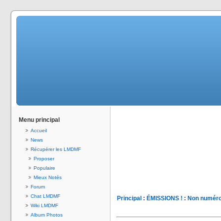
Menu principal
Accueil
News
Récupérer les LMDMF
Proposer
Populaire
Mieux Notés
Forum
Chat LMDMF
Principal
:
ÉMISSIONS !
:
Non numéro
Wiki LMDMF
Album Photos