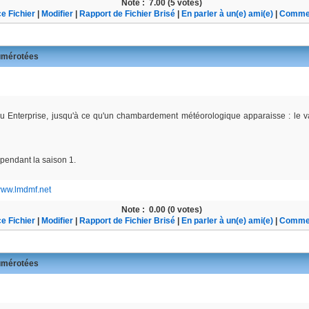
Note :
7.00 (5 votes)
e Fichier
|
Modifier
|
Rapport de Fichier Brisé
|
En parler à un(e) ami(e)
|
Commen
mérotées
au Enterprise, jusqu'à ce qu'un chambardement météorologique apparaisse : le v
pendant la saison 1.
/www.lmdmf.net
Note :
0.00 (0 votes)
e Fichier
|
Modifier
|
Rapport de Fichier Brisé
|
En parler à un(e) ami(e)
|
Commen
mérotées