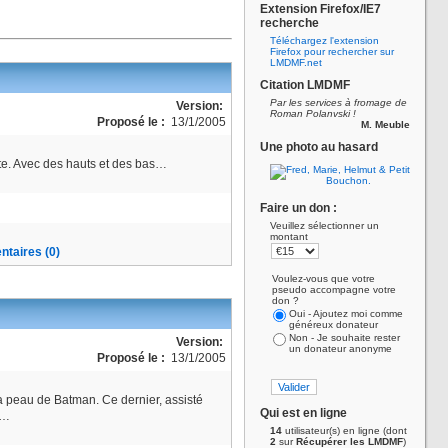
Extension Firefox/IE7
recherche
Téléchargez l'extension
Firefox pour rechercher sur
LMDMF.net
Citation LMDMF
Par les services à fromage de
Version:
Roman Polanvski !
Proposé le :
13/1/2005
M. Meuble
Une photo au hasard
lte. Avec des hauts et des bas…
Faire un don :
Veuillez sélectionner un
montant
taires (0)
Voulez-vous que votre
pseudo accompagne votre
don ?
Oui - Ajoutez moi comme
généreux donateur
Non - Je souhaite rester
Version:
un donateur anonyme
Proposé le :
13/1/2005
 peau de Batman. Ce dernier, assisté
Qui est en ligne
e…
14
utilisateur(s) en ligne (dont
2
sur
Récupérer les LMDMF
)