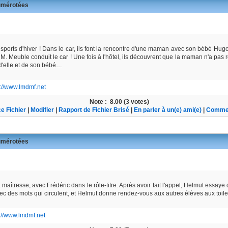
mérotées
 sports d'hiver ! Dans le car, ils font la rencontre d'une maman avec son bébé Hugo
 M. Meuble conduit le car ! Une fois à l'hôtel, ils découvrent que la maman n'a pas 
 d'elle et de son bébé…
s://www.lmdmf.net
Note :
8.00 (3 votes)
e Fichier
|
Modifier
|
Rapport de Fichier Brisé
|
En parler à un(e) ami(e)
|
Commen
mérotées
maîtresse, avec Frédéric dans le rôle-titre. Après avoir fait l'appel, Helmut essaye 
c des mots qui circulent, et Helmut donne rendez-vous aux autres élèves aux toil
://www.lmdmf.net