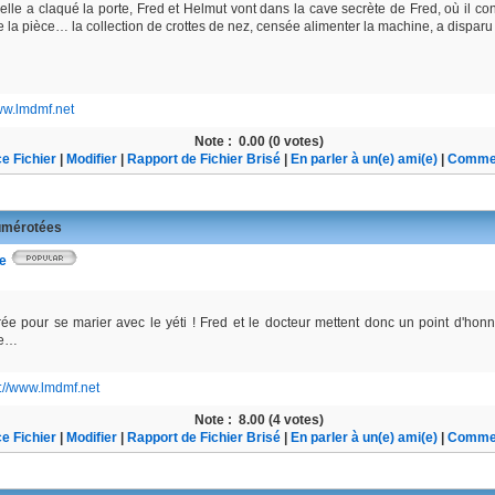
u'elle a claqué la porte, Fred et Helmut vont dans la cave secrète de Fred, où il
 la pièce… la collection de crottes de nez, censée alimenter la machine, a disparu 
www.lmdmf.net
Note :
0.00 (0 votes)
e Fichier
|
Modifier
|
Rapport de Fichier Brisé
|
En parler à un(e) ami(e)
|
Commen
mérotées
ée
e pour se marier avec le yéti ! Fred et le docteur mettent donc un point d'honne
me…
s://www.lmdmf.net
Note :
8.00 (4 votes)
e Fichier
|
Modifier
|
Rapport de Fichier Brisé
|
En parler à un(e) ami(e)
|
Commen