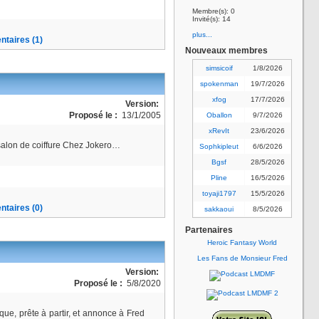
Membre(s): 0
Invité(s): 14
plus...
taires (1)
Nouveaux membres
simsicoif
1/8/2026
spokenman
19/7/2026
xfog
17/7/2026
Version:
Proposé le :
13/1/2005
Oballon
9/7/2026
xRevIt
23/6/2026
salon de coiffure Chez Jokero…
Sophkipleut
6/6/2026
Bgsf
28/5/2026
Pline
16/5/2026
toyaji1797
15/5/2026
taires (0)
sakkaoui
8/5/2026
Partenaires
Heroic Fantasy World
Les Fans de Monsieur Fred
Version:
Proposé le :
5/8/2020
ue, prête à partir, et annonce à Fred