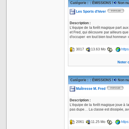
Catégorie :
: ÉMISSIONS !
Non nu
Les Sports d'hiver
Description :
L'équipe de la forêt magique part aux
et Fred, qui découvre par ailleurs que
d'occuper -en tout bien tout honneur-
3017
13.63 Mo
http
Noter c
Catégorie :
: ÉMISSIONS !
Non nu
Maîtresse M. Fred
Description :
L'équipe de la forêt magique joue à la 
pas dupe… La classe est dissipée, ave
2061
11.25 Mo
https