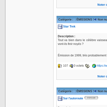
Noter c
Catégorie :
: ÉMISSIONS !
Non nu
Star Trek
Description :
Tout va bien dans le célèbre vaisse
vont-ils finir noyés ?
Émission de 1999, très probablement 
107
0 octets
https:/
Noter c
Catégorie :
: ÉMISSIONS !
Non nu
Sur l'autoroute