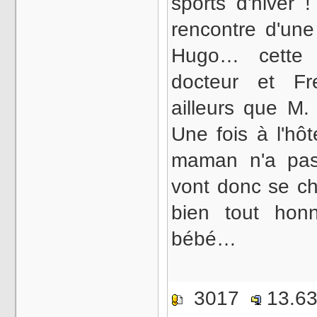
sports d'hiver !
rencontre d'u
Hugo… cette r
docteur et Fr
ailleurs que M.
Une fois à l'hôt
maman n'a pas 
vont donc se ch
bien tout hon
bébé…
3017
13.6