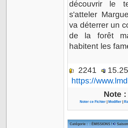
découvrir le 
s'atteler Margu
va déterrer un c
de la forêt m
habitent les f
2241
15.2
https://www.lmd
Note 
Noter ce Fichier
|
Modifier
|
Ra
Catégorie :
: ÉMISSIONS !
Saison