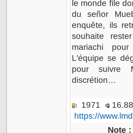
le monde file do
du señor Mue
enquête, ils re
souhaite rest
mariachi pour
L'équipe se dég
pour suivre
discrétion…
1971
16.8
https://www.lmd
Note 