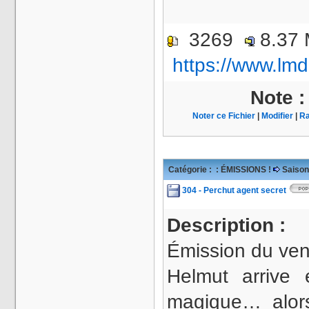
3269
8.37
https://www.lmd
Note 
Noter ce Fichier
|
Modifier
|
Ra
Catégorie :
: ÉMISSIONS !
Saison
304 - Perchut agent secret
Description :
Émission du ven
Helmut arrive
magique… alors 