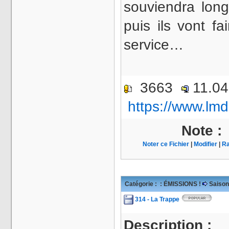
souviendra lon
puis ils vont fa
service…
3663
11.0
https://www.lmd
Note :
Noter ce Fichier
|
Modifier
|
Ra
Catégorie :
: ÉMISSIONS !
Saison
314 - La Trappe
Description :