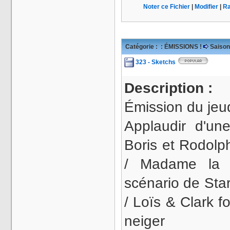
Noter ce Fichier
|
Modifier
|
Ra
Catégorie :
: ÉMISSIONS !
Saison
323 - Sketchs
Description :
Émission du jeud
Applaudir d'un
Boris et Rodolp
/ Madame la b
scénario de Sta
/ Loïs & Clark fo
neiger