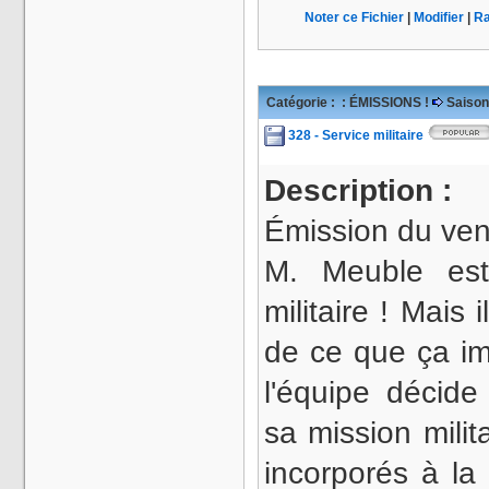
Noter ce Fichier
|
Modifier
|
Ra
Catégorie :
: ÉMISSIONS !
Saison
328 - Service militaire
Description :
Émission du vend
M. Meuble est
militaire ! Mais
de ce que ça im
l'équipe décid
sa mission mili
incorporés à la