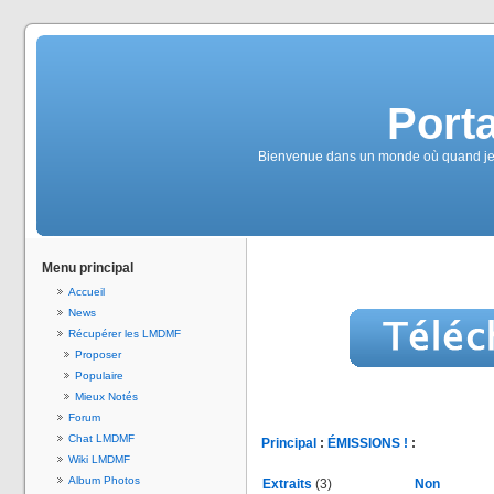
Port
Bienvenue dans un monde où quand je vais
Menu principal
Accueil
News
Récupérer les LMDMF
Proposer
Populaire
Mieux Notés
Forum
Chat LMDMF
Principal
:
ÉMISSIONS !
:
Wiki LMDMF
Album Photos
Extraits
(3)
Non