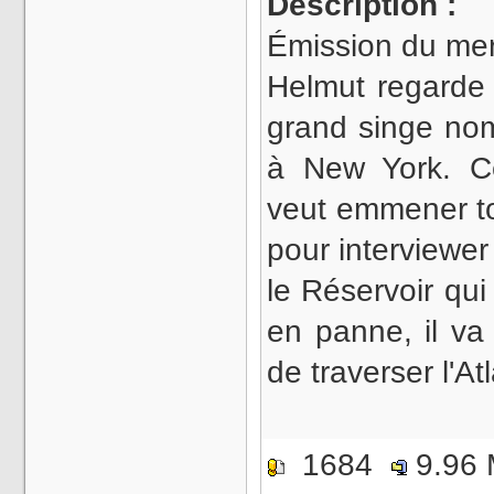
Description :
Émission du mer
Helmut regarde
grand singe no
à New York. Ce
veut emmener t
pour interviewer
le Réservoir qui 
en panne, il va
de traverser l'A
1684
9.96