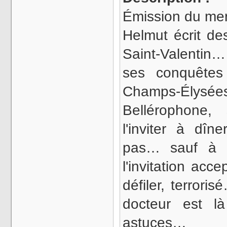
Émission du merc
Helmut écrit de
Saint-Valentin…
ses conquêtes
Champs-Élysées
Bellérophone,
l'inviter à dîn
pas… sauf à N
l'invitation ac
défiler, terror
docteur est l
astuces…