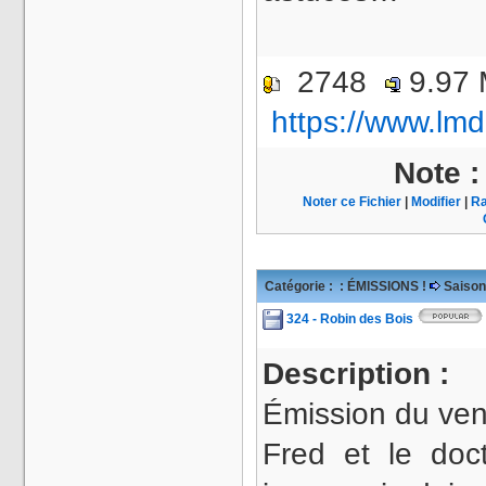
2748
9.97
https://www.lmd
Note 
Noter ce Fichier
|
Modifier
|
Ra
Catégorie :
: ÉMISSIONS !
Saison
324 - Robin des Bois
Description :
Émission du vend
Fred et le doc