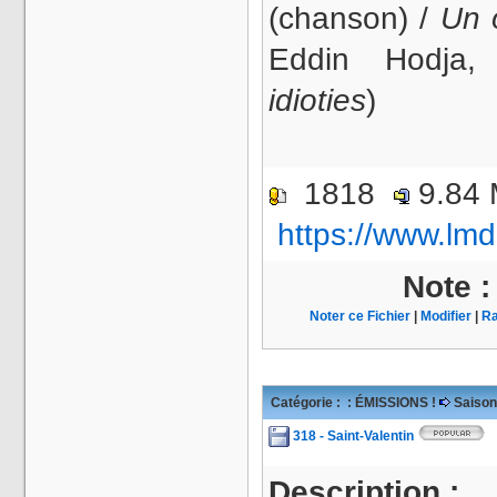
(chanson) /
Un 
Eddin Hodja
idioties
)
1818
9.84
https://www.lmd
Note 
Noter ce Fichier
|
Modifier
|
Ra
Catégorie :
: ÉMISSIONS !
Saison
318 - Saint-Valentin
Description :