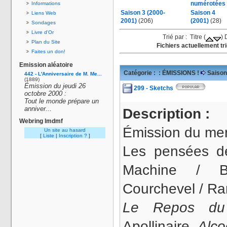
numérotées
Informations
Saison 3 (2000-
Saison 4
Liens Web
2001)
(206)
(2001)
(28)
Sondages
Livre d'Or
Trié par : Titre (
) 
Plan du Site
Fichiers actuellement tr
Faites un don!
Emission aléatoire
Catégorie :
: ÉMISSIONS !
Saison
442 - L'Anniversaire de M. Me...
(1889)
Émission du jeudi 26
299 - Sketchs
octobre 2000 :
Tout le monde prépare un
anniver...
Description :
Webring lmdmf
Émission du merc
Un site au hasard
[
Liste
|
Inscription ?
]
Les pensées de 
Machine / 
Courchevel / Ra
Le Repos du
Apollinaire,
Alco