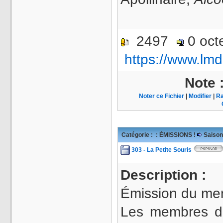
2497
0 oct
https://www.lmd
Note 
Noter ce Fichier
|
Modifier
|
Ra
Catégorie :
: ÉMISSIONS !
Saison
303 - La Petite Souris
Description :
Émission du mer
Les membres de