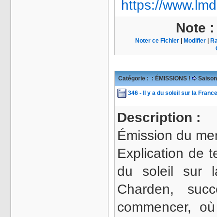
https://www.lmd
Note 
Noter ce Fichier
|
Modifier
|
Ra
Catégorie :
: ÉMISSIONS !
Saison
346 - Il y a du soleil sur la Franc
Description :
Émission du mer
Explication de t
du soleil sur
Charden, su
commencer, où