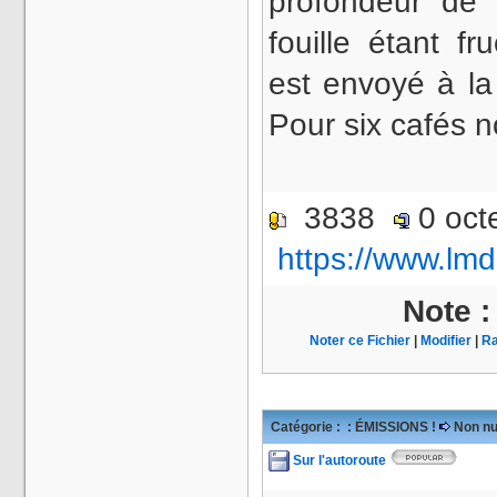
profondeur de
fouille étant f
est envoyé à la
Pour six cafés 
3838
0 oct
https://www.lmd
Note 
Noter ce Fichier
|
Modifier
|
Ra
Catégorie :
: ÉMISSIONS !
Non nu
Sur l'autoroute