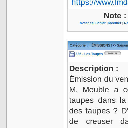
https://www.lmd
Note 
Noter ce Fichier
|
Modifier
|
Ra
Catégorie :
: ÉMISSIONS !
Saison
336 - Les Taupes
Description :
Émission du ven
M. Meuble a c
taupes dans la 
des taupes ? D'
de creuser d