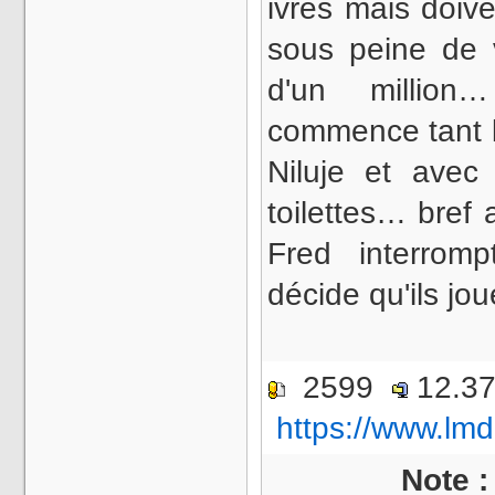
ivres mais doiv
sous peine de v
d'un million…
commence tant b
Niluje et ave
toilettes… bref
Fred interromp
décide qu'ils jo
2599
12.3
https://www.lmd
Note 