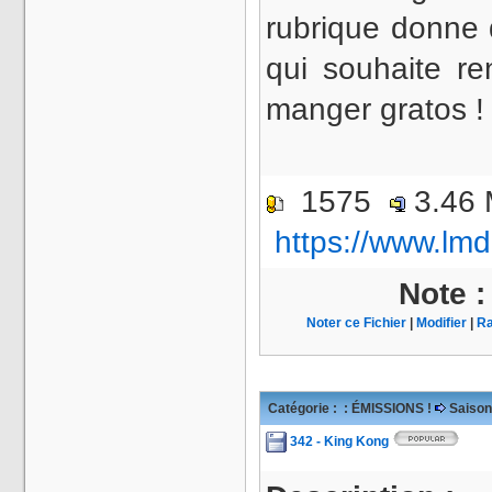
rubrique donne d
qui souhaite ren
manger gratos !
1575
3.46
https://www.lmd
Note 
Noter ce Fichier
|
Modifier
|
Ra
Catégorie :
: ÉMISSIONS !
Saison
342 - King Kong