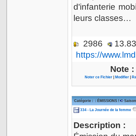
d'infanterie mob
leurs classes…
2986
13.8
https://www.lmd
Note 
Noter ce Fichier
|
Modifier
|
Ra
Catégorie :
: ÉMISSIONS !
Saison
334 - La Journée de la femme
Description :