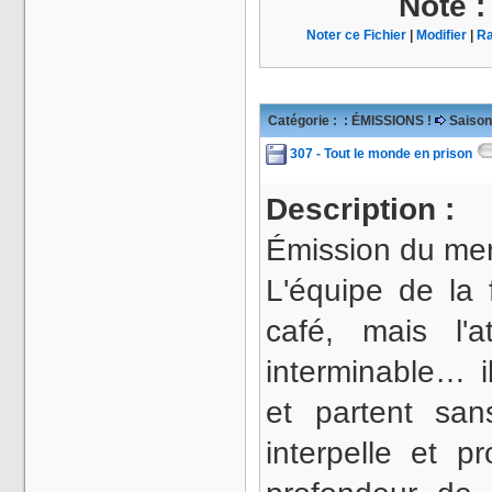
Note 
Noter ce Fichier
|
Modifier
|
Ra
Catégorie :
: ÉMISSIONS !
Saison
307 - Tout le monde en prison
Description :
Émission du mer
L'équipe de la
café, mais l'
interminable… i
et partent san
interpelle et p