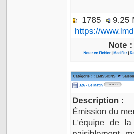
1785
9.25
https://www.lmd
Note 
Noter ce Fichier
|
Modifier
|
Ra
Catégorie :
: ÉMISSIONS !
Saison
326 - Le Matin
Description :
Émission du merc
L'équipe de la
paisiblement ma