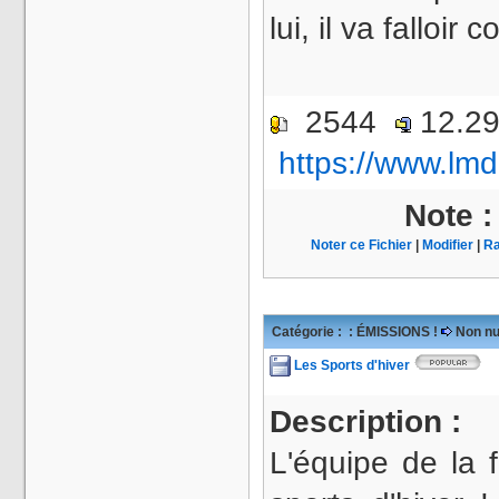
lui, il va falloir
2544
12.2
https://www.lmd
Note 
Noter ce Fichier
|
Modifier
|
Ra
Catégorie :
: ÉMISSIONS !
Non nu
Les Sports d'hiver
Description :
L'équipe de la 