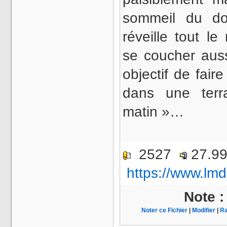
sommeil du doc
réveille tout 
se coucher auss
objectif de fair
dans une terr
matin »…
2527
27.9
https://www.lmd
Note 
Noter ce Fichier
|
Modifier
|
Ra