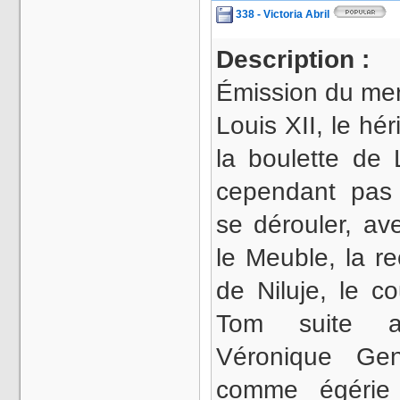
338 - Victoria Abril
Description :
Émission du mer
Louis XII, le hé
la boulette de
cependant pas l
se dérouler, av
le Meuble, la r
de Niluje, le 
Tom suite a
Véronique Gen
comme égérie