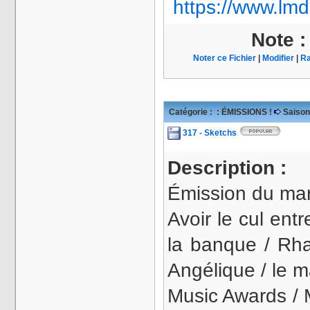
https://www.lmd
Note 
Noter ce Fichier
|
Modifier
|
Ra
Catégorie :
: ÉMISSIONS !
Saison
317 - Sketchs
Description :
Émission du mard
Avoir le cul ent
la banque / Rhab
Angélique / le m
Music Awards / 