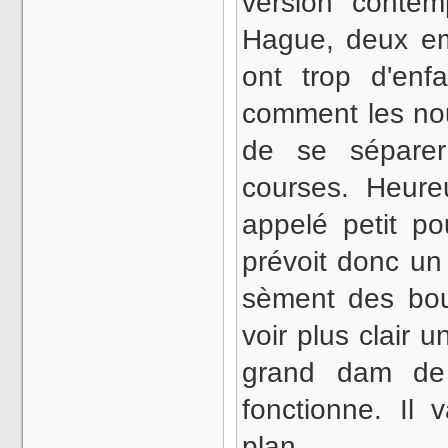
version contem
Hague, deux e
ont trop d'enf
comment les nou
de se séparer
courses. Heure
appelé petit po
prévoit donc un 
sèment des boul
voir plus clair u
grand dam de 
fonctionne. Il 
plan…