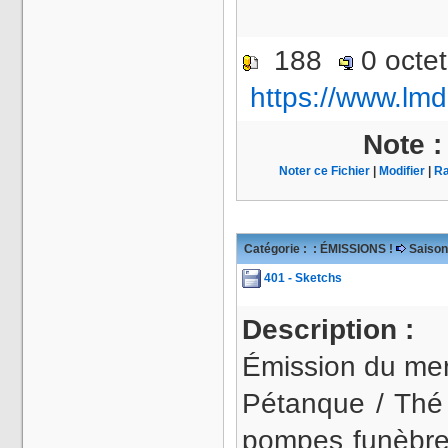
188
0 octe
https://www.lmd
Note 
Noter ce Fichier
|
Modifier
|
Ra
Catégorie :
: ÉMISSIONS !
Saison
401 - Sketchs
Description :
Émission du mer
Pétanque / Thé
pompes funèbre