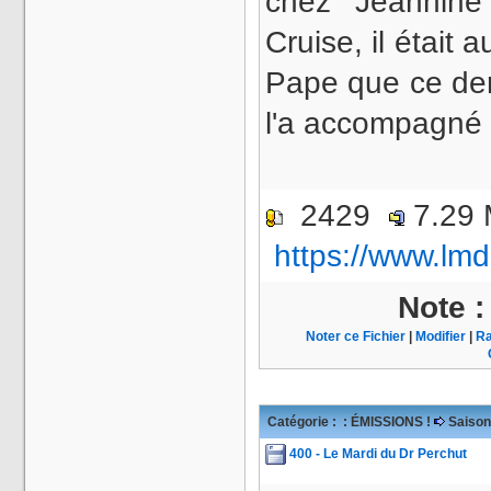
chez Jeannin
Cruise, il était 
Pape que ce dern
l'a accompagné d
2429
7.29
https://www.lmd
Note 
Noter ce Fichier
|
Modifier
|
Ra
Catégorie :
: ÉMISSIONS !
Saison
400 - Le Mardi du Dr Perchut