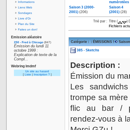
numérotées
Informations
Saison 3 (2000-
Saison 4
Liens Web
2001)
(206)
(2001)
(28)
Sondages
Livre d'Or
Trié par : Titre (
) 
Plan du Site
Fichiers actu
Faites un don!
Emission aléatoire
Catégorie :
: ÉMISSIONS !
Saison
250 - Fred à Chicago
(847)
Émission du lundi 11
385 - Sketchs
octobre 1999 :
Explication de texte de la
Compl...
Description :
Webring lmdmf
Un site au hasard
Émission du mard
[
Liste
|
Inscription ?
]
Les sandwichs
trompe sa mère 
flic au bar / 
rendez-vous à l
Merci GZu !