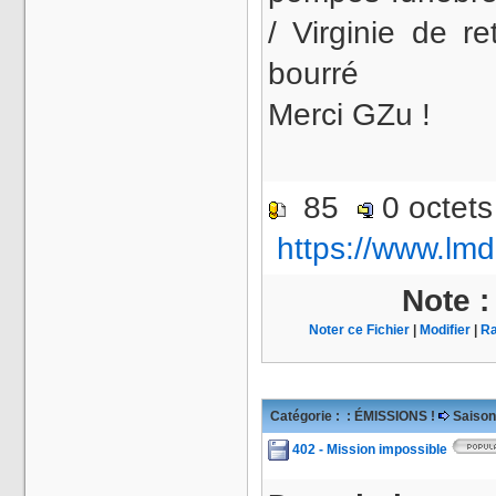
/ Virginie de re
bourré
Merci GZu !
85
0 octet
https://www.lmd
Note 
Noter ce Fichier
|
Modifier
|
Ra
Catégorie :
: ÉMISSIONS !
Saison
402 - Mission impossible