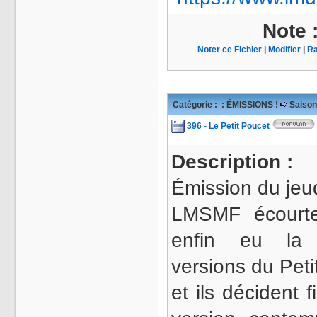
Note 
Noter ce Fichier
|
Modifier
|
Ra
Catégorie :
: ÉMISSIONS !
Saison
396 - Le Petit Poucet
Description :
Émission du jeud
LMSMF écourte 
enfin eu la t
versions du Peti
et ils décident 