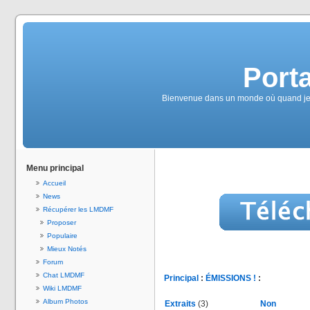
Port
Bienvenue dans un monde où quand je vais
Menu principal
Accueil
News
Récupérer les LMDMF
Proposer
Populaire
Mieux Notés
Forum
Chat LMDMF
Principal
:
ÉMISSIONS !
:
Wiki LMDMF
Album Photos
Extraits
(3)
Non