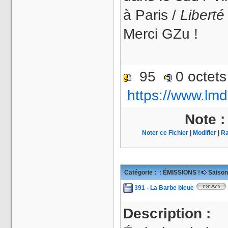
à Paris /
Liberté
Merci GZu !
95
0 octet
https://www.lmd
Note 
Noter ce Fichier
|
Modifier
|
Ra
Catégorie :
: ÉMISSIONS !
Saison
391 - La Barbe bleue
Description :