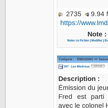
2735
9.94
https://www.lmd
Note 
Noter ce Fichier
|
Modifier
|
Ra
Catégorie :
: ÉMISSIONS !
Saison
387 - Les Miséreux
Description :
Émission du jeud
Fred est parti
avec le colonel H