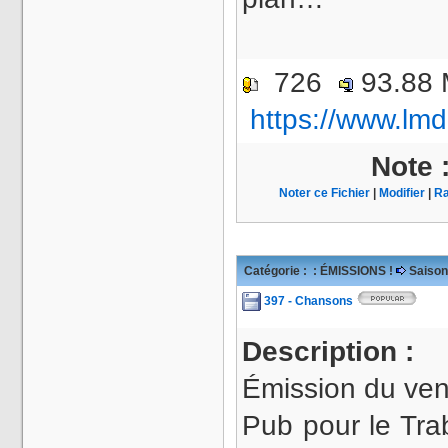
726
93.88
https://www.lmd
Note 
Noter ce Fichier
|
Modifier
|
Ra
Catégorie :
: ÉMISSIONS !
Saison
397 - Chansons
Description :
Émission du ven
Pub pour le Tr