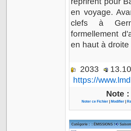
reprirent pour Ba
en voyage. Avant
clefs à Germa
formellement d'a
en haut à droit
2033
13.1
https://www.lmd
Note 
Noter ce Fichier
|
Modifier
|
Ra
Catégorie :
: ÉMISSIONS !
Saison