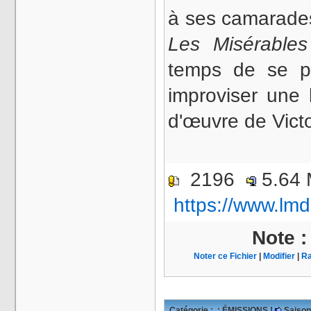
à ses camarades
Les Misérables
temps de se pr
improviser une 
d'œuvre de Vic
2196
5.64
https://www.lmd
Note 
Noter ce Fichier
|
Modifier
|
Ra
Catégorie :
: ÉMISSIONS !
Saison