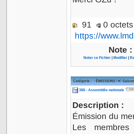
91
0 octet
https://www.lmd
Note 
Noter ce Fichier
|
Modifier
|
Ra
Catégorie :
: ÉMISSIONS !
Saison
386 - Assemblée nationale
Description :
Émission du mer
Les membres 