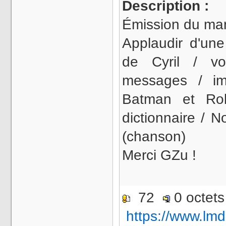
Description :
Émission du mard
Applaudir d'une
de Cyril / v
messages / im
Batman et Rob
dictionnaire / N
(chanson)
Merci GZu !
72
0 octet
https://www.lmd