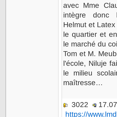
avec Mme Claude
intègre donc l
Helmut et Latex
le quartier et e
le marché du coi
Tom et M. Meubl
l'école, Niluje 
le milieu scola
maîtresse…
3022
17.0
https://www.lmd