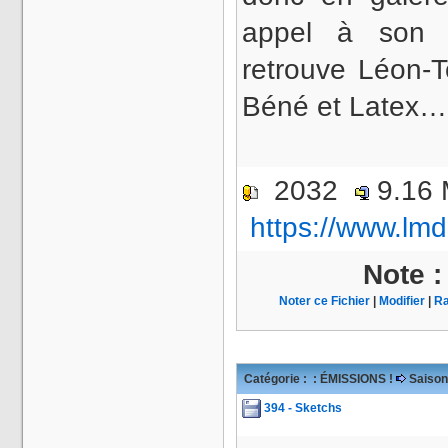
appel à son 
retrouve Léon-
Béné et Latex…
2032
9.16
https://www.lmd
Note 
Noter ce Fichier
|
Modifier
|
Ra
Catégorie :
: ÉMISSIONS !
Saison
394 - Sketchs