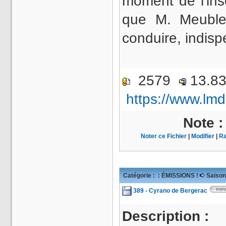
moment de l'insc
que M. Meuble
conduire, indis
2579
13.8
https://www.lmd
Note 
Noter ce Fichier
|
Modifier
|
Ra
Catégorie :
: ÉMISSIONS !
Saison
389 - Cyrano de Bergerac
Description :