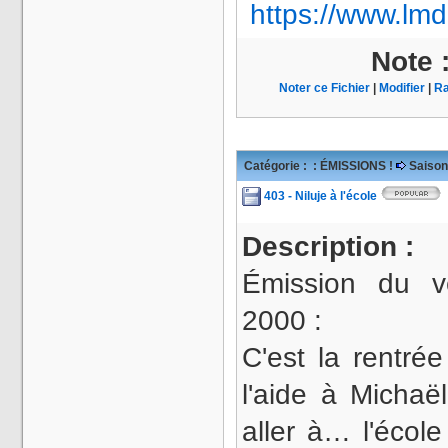
https://www.lmd
Note 
Noter ce Fichier
|
Modifier
|
Ra
Catégorie :
: ÉMISSIONS !
Saison
403 - Niluje à l'école
Description :
Émission du v
2000 :
C'est la rentr
l'aide à Michaë
aller à… l'écol