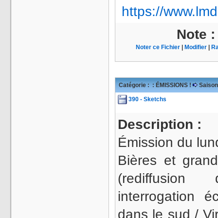
https://www.lmd
Note 
Noter ce Fichier
|
Modifier
|
Ra
Catégorie :
: ÉMISSIONS !
Saison
390 - Sketchs
Description :
Émission du lund
Bières et gran
(rediffusio
interrogation é
dans le sud / V