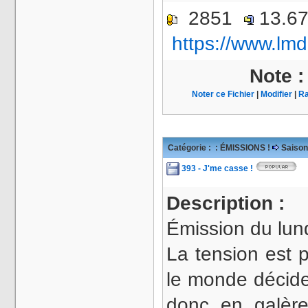
2851
13.6
https://www.lmd
Note 
Noter ce Fichier
|
Modifier
|
Ra
Catégorie :
: ÉMISSIONS !
Saison
393 - J'me casse !
Description :
Émission du lund
La tension est p
le monde décide 
donc en galère 