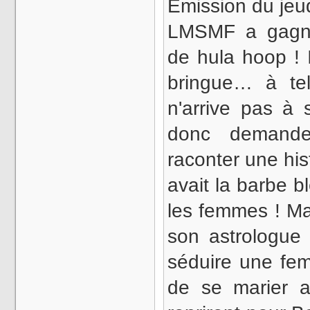
Émission du jeud
LMSMF a gagné
de hula hoop ! 
bringue… à te
n'arrive pas à s
donc demande
raconter une h
avait la barbe bl
les femmes ! Ma
son astrologue 
séduire une fe
de se marier a