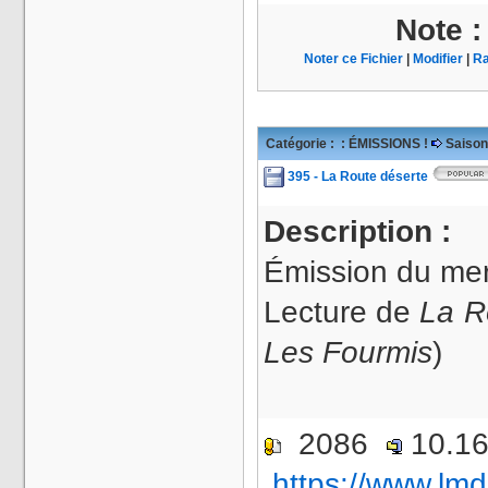
Note 
Noter ce Fichier
|
Modifier
|
Ra
Catégorie :
: ÉMISSIONS !
Saison
395 - La Route déserte
Description :
Émission du mer
Lecture de
La R
Les Fourmis
)
2086
10.1
https://www.lmd