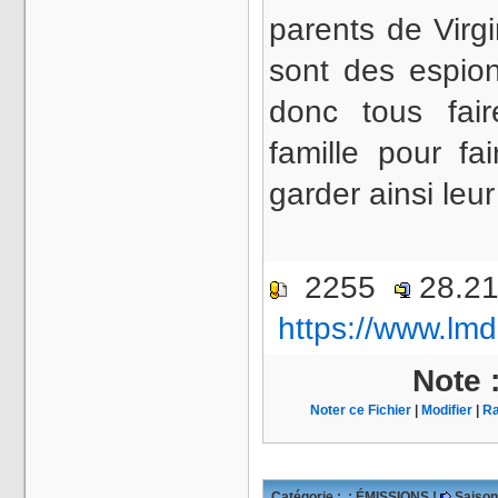
parents de Virg
sont des espio
donc tous fai
famille pour fa
garder ainsi leu
2255
28.2
https://www.lmd
Note 
Noter ce Fichier
|
Modifier
|
Ra
Catégorie :
: ÉMISSIONS !
Saison