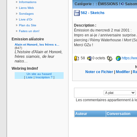
Informations
Catégorie :
: ÉMISSIONS !
Saison
Liens Web
562 - Sketchs
Sondages
Livre d'Or
Description :
Plan du Site
Émission du mercredi 2 mai 2001 :
Faites un don!
Impro en ai-je / anniversaire surprise 
Emission aléatoire
piercing / Rémy Waterhouse /
Mort
(Sa
Alain et Honoré, les frères s...
Merci GZu !
(847)
L'histoire d'Alain et Honoré,
frères siamois, de leur
58
0 octets
https://
naiss...
N
Webring lmdmf
Noter ce Fichier
|
Modifier
|
Ra
Un site au hasard
[
Liste
|
Inscription ?
]
Les commentaires appartiennent à l
Auteur
Conversation