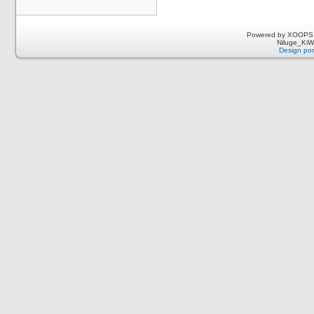
Powered by XOOPS 
Niluge_KiWi
Design por