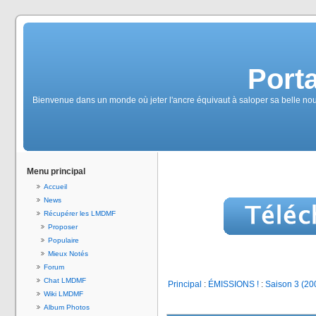
Port
Bienvenue dans un monde où jeter l'ancre équivaut à saloper sa belle no
Menu principal
Accueil
News
Récupérer les LMDMF
Proposer
Populaire
Mieux Notés
Forum
Chat LMDMF
Principal
:
ÉMISSIONS !
:
Saison 3 (20
Wiki LMDMF
Album Photos