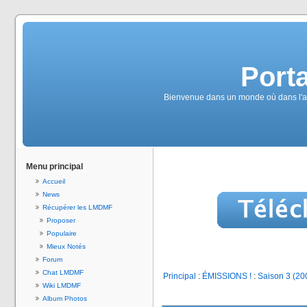
Port
Bienvenue dans un monde où dans l'alc
Menu principal
Accueil
News
Récupérer les LMDMF
Proposer
Populaire
Mieux Notés
Forum
Chat LMDMF
Principal
:
ÉMISSIONS !
:
Saison 3 (20
Wiki LMDMF
Album Photos