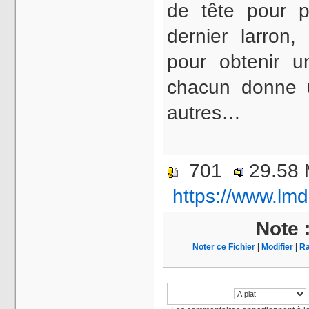
de tête pour p
dernier larron
pour obtenir 
chacun donne 
autres…
701
29.58
https://www.lmd
Note 
Noter ce Fichier
|
Modifier
|
Ra