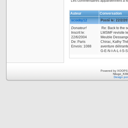
Les commentaires appartiennent à l
Auteur
Conversation
scooby12
Posté le:
22/2/20
Donateur!
Re: Back to the s
Inscrit le:
LMSMF revisite le
22/6/2004
Meuble Dessange,
De:
Paris
Chirac, Kathy Th
Envois:
1088
aventure délirant
G-E-N-I-A-L-I-S-S-
Powered by XOOPS 
Niluge_KiWi
Design por