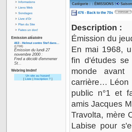
Informations
Catégorie :
: ÉMISSIONS !
Saison
Liens Web
476 - Back to the 70s
Sondages
Livre d'Or
Plan du Site
Description :
Faites un don!
Émission du jeu
Emission aléatoire
463 - Helmut contre Stef dans...
(1708)
En mai 1968, 
Émission du lundi 27
novembre 2000 :
fin d'études s
Fred a décidé d'emmener
St...
monde avant d
Webring lmdmf
Un site au hasard
[
Liste
|
Inscription ?
]
carrière… Léon 
public n°1 et f
amis Jacques M
Travolta, mère 
Labise pour s'e