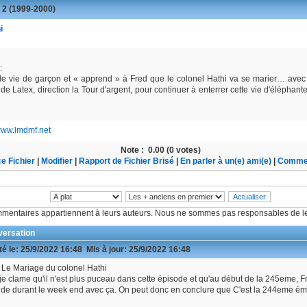
 2 (1999-2000)
i
:
de vie de garçon et « apprend » à Fred que le colonel Hathi va se marier… avec 
e Latex, direction la Tour d'argent, pour continuer à enterrer cette vie d'élépha
/www.lmdmf.net
Note :
0.00 (0 votes)
e Fichier
|
Modifier
|
Rapport de Fichier Brisé
|
En parler à un(e) ami(e)
|
Commen
mentaires appartiennent à leurs auteurs. Nous ne sommes pas responsables de le
ersation
é le:
25/9/2022 16:48
Mis à jour:
25/9/2022 16:48
 Le Mariage du colonel Hathi
je clame qu'il n'est plus puceau dans cette épisode et qu'au début de la 245eme, Fr
e durant le week end avec ça. On peut donc en conclure que C'est la 244eme ém