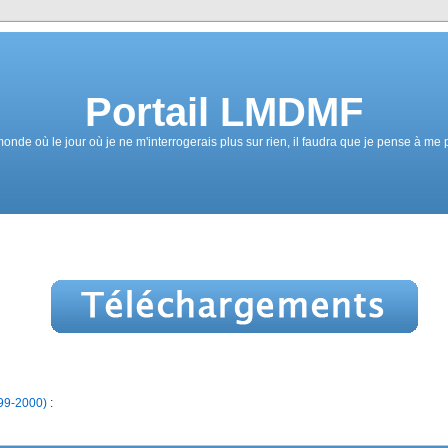
Portail LMDMF
de où le jour où je ne m'interrogerais plus sur rien, il faudra que je pense à me 
99-2000)
: