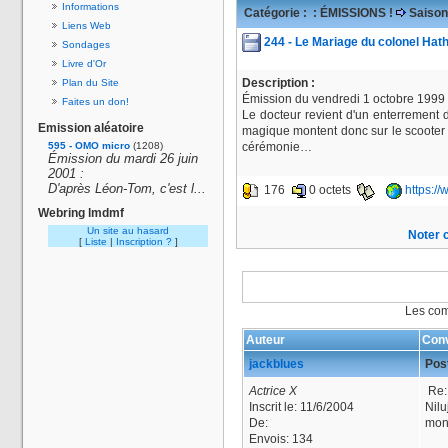
Informations
Catégorie :
: ÉMISSIONS !
Saison
Liens Web
244 - Le Mariage du colonel Hath
Sondages
Livre d'Or
Description :
Plan du Site
Émission du vendredi 1 octobre 1999 
Faites un don!
Le docteur revient d'un enterrement 
Emission aléatoire
magique montent donc sur le scooter d
595 - OMO micro
(1208)
cérémonie…
Émission du mardi 26 juin
2001 :
D'après Léon-Tom, c'est l...
176
0 octets
https:/
Webring lmdmf
Un site au hasard
Noter c
[
Liste
|
Inscription ?
]
Les com
Auteur
Conv
jackblues
Post
Actrice X
Re:
Inscrit le:
11/6/2004
Nilu
De:
mond
Envois:
134