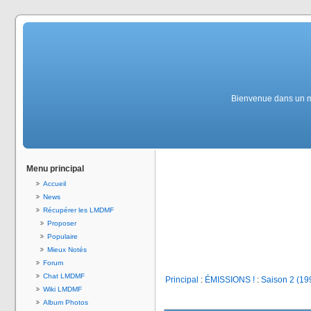
Bienvenue dans un mon
Menu principal
Accueil
News
Récupérer les LMDMF
Proposer
Populaire
Mieux Notés
Forum
Chat LMDMF
Principal
:
ÉMISSIONS !
:
Saison 2 (19
Wiki LMDMF
Album Photos