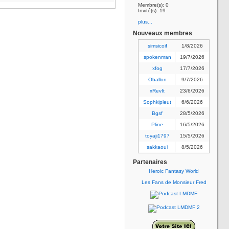
Membre(s): 0
Invité(s): 19
plus...
Nouveaux membres
simsicoif
1/8/2026
spokenman
19/7/2026
xfog
17/7/2026
Oballon
9/7/2026
xRevIt
23/6/2026
Sophkipleut
6/6/2026
Bgsf
28/5/2026
Pline
16/5/2026
toyaji1797
15/5/2026
sakkaoui
8/5/2026
Partenaires
Heroic Fantasy World
Les Fans de Monsieur Fred