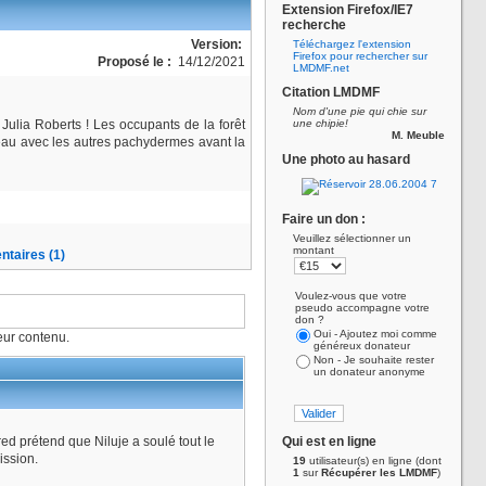
Extension Firefox/IE7
recherche
Version:
Téléchargez l'extension
Firefox pour rechercher sur
Proposé le :
14/12/2021
LMDMF.net
Citation LMDMF
Nom d'une pie qui chie sur
Julia Roberts ! Les occupants de la forêt
une chipie!
M. Meuble
nteau avec les autres pachydermes avant la
Une photo au hasard
Faire un don :
Veuillez sélectionner un
montant
taires (1)
Voulez-vous que votre
pseudo accompagne votre
don ?
Oui - Ajoutez moi comme
ur contenu.
généreux donateur
Non - Je souhaite rester
un donateur anonyme
ed prétend que Niluje a soulé tout le
Qui est en ligne
ission.
19
utilisateur(s) en ligne (dont
1
sur
Récupérer les LMDMF
)