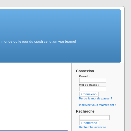
monde où le jour du crash ce fut un vrai brâme!
Connexion
Pseudo :
Mot de passe :
Perdu le mot de passe ?
Inscrivez-vous maintenant !
Recherche
Recherche avancée