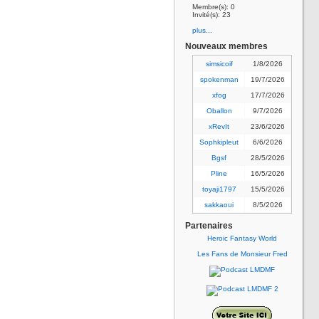
Membre(s): 0
Invité(s): 23
plus...
Nouveaux membres
simsicoif
1/8/2026
spokenman
19/7/2026
xfog
17/7/2026
Oballon
9/7/2026
xRevIt
23/6/2026
Sophkipleut
6/6/2026
Bgsf
28/5/2026
Pline
16/5/2026
toyaji1797
15/5/2026
sakkaoui
8/5/2026
Partenaires
Heroic Fantasy World
Les Fans de Monsieur Fred