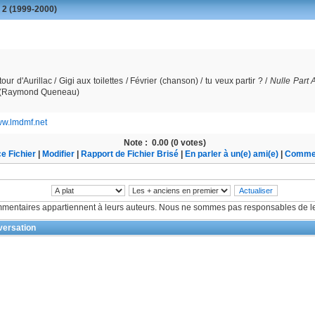
 2 (1999-2000)
tour d'Aurillac / Gigi aux toilettes / Février (chanson) / tu veux partir ? /
Nulle Part A
(Raymond Queneau)
www.lmdmf.net
Note :
0.00 (0 votes)
e Fichier
|
Modifier
|
Rapport de Fichier Brisé
|
En parler à un(e) ami(e)
|
Commen
mentaires appartiennent à leurs auteurs. Nous ne sommes pas responsables de le
ersation