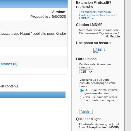
Extension Firefox/IE7
recherche
Version:
Téléchargez l'extension
Firefox pour rechercher sur
Proposé le :
5/8/2020
LMDMF.net
Citation LMDMF
Nom d'un bovidé résidant en
illeurs
avec Nagui / publicité pour Kinder
Etablissement Psychiatrique !
M. Meuble
Une photo au hasard
Faire un don :
taires (0)
Veuillez sélectionner un
montant
Voulez-vous que votre
pseudo accompagne votre
ur contenu.
don ?
Oui - Ajoutez moi comme
généreux donateur
Non - Je souhaite rester
un donateur anonyme
Qui est en ligne
23
utilisateur(s) en ligne (dont
1
sur
Récupérer les LMDMF
)