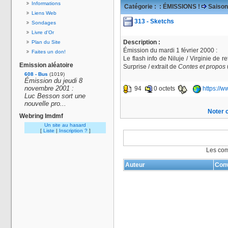
Informations
Catégorie :
: ÉMISSIONS !
Saison
Liens Web
313 - Sketchs
Sondages
Livre d'Or
Description :
Plan du Site
Émission du mardi 1 février 2000 :
Faites un don!
Le flash info de Niluje / Virginie de re
Emission aléatoire
Surprise / extrait de
Contes et propos
608 - Bus
(1019)
Émission du jeudi 8
novembre 2001 :
94
0 octets
https://
Luc Besson sort une
nouvelle pro...
Noter c
Webring lmdmf
Un site au hasard
[
Liste
|
Inscription ?
]
Les com
Auteur
Conv