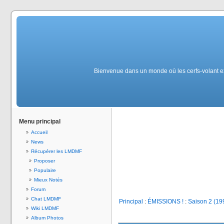
Bienvenue dans un monde où les cerfs-volant ex
Menu principal
Accueil
News
Récupérer les LMDMF
Proposer
Populaire
Mieux Notés
Forum
Chat LMDMF
Principal
:
ÉMISSIONS !
:
Saison 2 (19
Wiki LMDMF
Album Photos