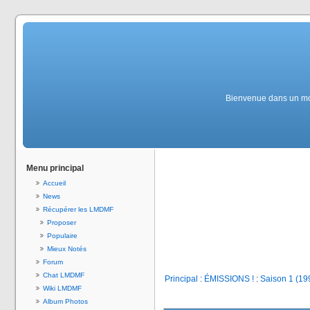
Bienvenue dans un mond
Menu principal
Accueil
News
Récupérer les LMDMF
Proposer
Populaire
Mieux Notés
Forum
Chat LMDMF
Principal
:
ÉMISSIONS !
:
Saison 1 (19
Wiki LMDMF
Album Photos