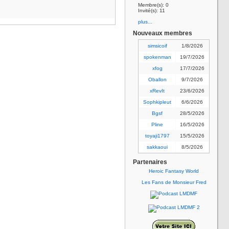
Membre(s): 0
Invité(s): 11
plus...
Nouveaux membres
simsicoif
1/8/2026
spokenman
19/7/2026
xfog
17/7/2026
Oballon
9/7/2026
xRevIt
23/6/2026
Sophkipleut
6/6/2026
Bgsf
28/5/2026
Pline
16/5/2026
toyaji1797
15/5/2026
sakkaoui
8/5/2026
Partenaires
Heroic Fantasy World
Les Fans de Monsieur Fred