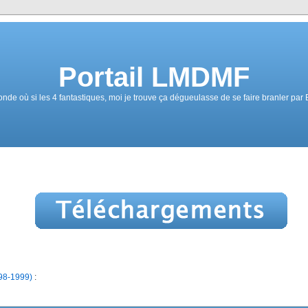
Portail LMDMF
e où si les 4 fantastiques, moi je trouve ça dégueulasse de se faire branler par
98-1999)
: