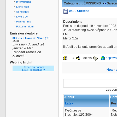
Informations
Catégorie :
: ÉMISSIONS !
Saison
Liens Web
059 - Sketchs
Sondages
Livre d'Or
Description :
Plan du Site
Émission du jeudi 19 novembre 1998 
Faites un don!
Jeudi Marketing avec Stéphanie / Fan 
Emission aléatoire
FM
309 - Les 6 ans de Niluje (Ré...
Merci GZu !
(2986)
Émission du lundi 24
Il s'agit de la toute première appariti
janvier 2000 :
Pendant l'émission
culturell...
134
0 octets
http://
Webring lmdmf
Un site au hasard
Noter c
[
Liste
|
Inscription ?
]
Les com
Auteur
Conv
Latex
Post
Webmestre
Re: 
Inscrit le:
12/2/2004
Noto