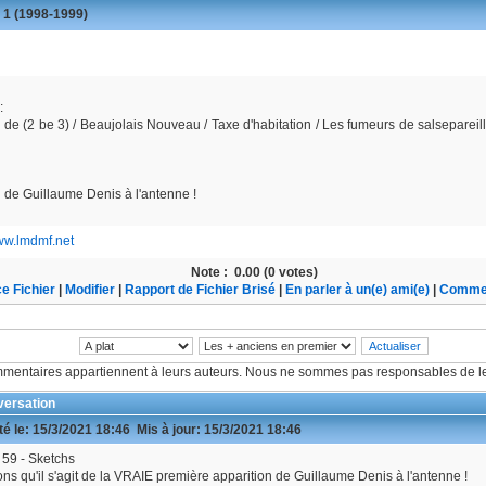
 1 (1998-1999)
:
de (2 be 3) / Beaujolais Nouveau / Taxe d'habitation / Les fumeurs de salsepareil
on de Guillaume Denis à l'antenne !
www.lmdmf.net
Note :
0.00 (0 votes)
e Fichier
|
Modifier
|
Rapport de Fichier Brisé
|
En parler à un(e) ami(e)
|
Commen
mentaires appartiennent à leurs auteurs. Nous ne sommes pas responsables de le
ersation
é le:
15/3/2021 18:46
Mis à jour:
15/3/2021 18:46
59 - Sketchs
ns qu'il s'agit de la VRAIE première apparition de Guillaume Denis à l'antenne !