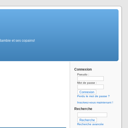
 Bambie et ses copains!
Connexion
Pseudo :
Mot de passe :
Perdu le mot de passe ?
Inscrivez-vous maintenant !
Recherche
Recherche avancée