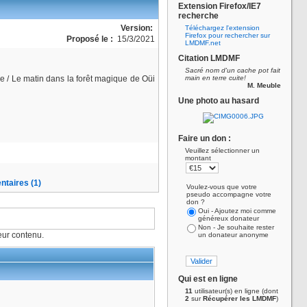
Extension Firefox/IE7
recherche
Version:
Téléchargez l'extension
Firefox pour rechercher sur
Proposé le :
15/3/2021
LMDMF.net
Citation LMDMF
Sacré nom d'un cache pot fait
le / Le matin dans la forêt magique de Oüi
main en terre cuite!
M. Meuble
Une photo au hasard
Faire un don :
Veuillez sélectionner un
montant
taires (1)
Voulez-vous que votre
pseudo accompagne votre
don ?
Oui - Ajoutez moi comme
généreux donateur
Non - Je souhaite rester
ur contenu.
un donateur anonyme
Qui est en ligne
11
utilisateur(s) en ligne (dont
2
sur
Récupérer les LMDMF
)