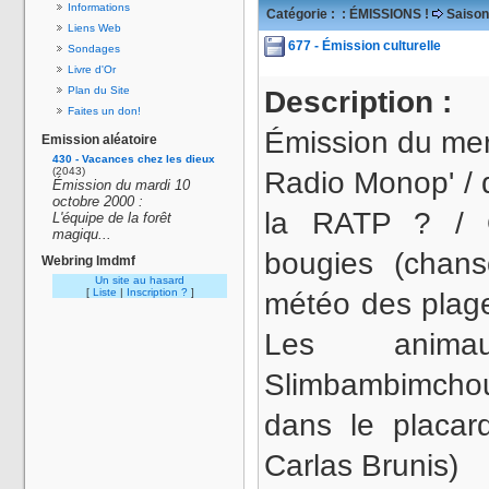
Informations
Catégorie :
: ÉMISSIONS !
Saison
Liens Web
677 - Émission culturelle
Sondages
Livre d'Or
Plan du Site
Description :
Faites un don!
Émission du merc
Emission aléatoire
430 - Vacances chez les dieux
(2043)
Radio Monop' / 
Émission du mardi 10
octobre 2000 :
la RATP ? / O
L'équipe de la forêt
magiqu...
bougies (chans
Webring lmdmf
Un site au hasard
[
Liste
|
Inscription ?
]
météo des plages
Les anima
Slimbambimchou
dans le placar
Carlas Brunis)