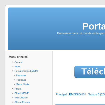
Port
Bienvenue dans un monde où la grenou
Menu principal
Accueil
News
Récupérer les LMDMF
Proposer
Populaire
Mieux Notés
Forum
Chat LMDMF
Principal
:
ÉMISSIONS !
:
Saison 5 (20
Wiki LMDMF
Album Photos