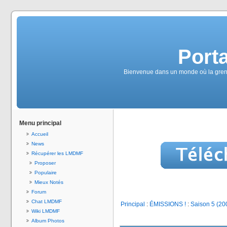
Port
Bienvenue dans un monde où la grenou
Menu principal
Accueil
News
Récupérer les LMDMF
Proposer
Populaire
Mieux Notés
Forum
Chat LMDMF
Principal
:
ÉMISSIONS !
:
Saison 5 (20
Wiki LMDMF
Album Photos