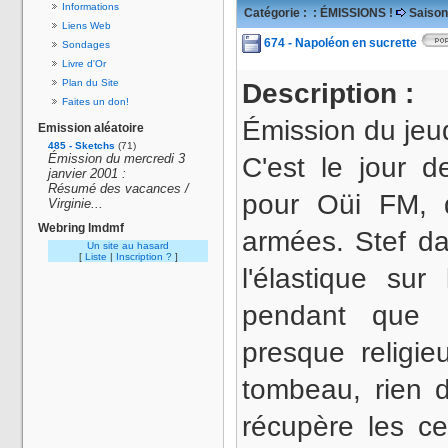
Informations
Catégorie :
: ÉMISSIONS !
Saison
Liens Web
674 - Napoléon en sucrette
Sondages
Livre d'Or
Plan du Site
Description :
Faites un don!
Émission du jeud
Emission aléatoire
485 - Sketchs
(71)
Émission du mercredi 3
C'est le jour d
janvier 2001 :
Résumé des vacances /
pour Oüi FM, 
Virginie...
Webring lmdmf
armées. Stef da
Un site au hasard
[
Liste
|
Inscription ?
]
l'élastique su
pendant que L
presque religi
tombeau, rien 
récupère les c