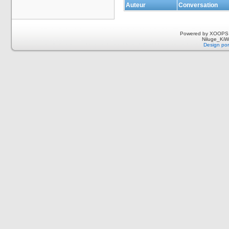
Auteur
Conversation
Powered by XOOPS 
Niluge_KiWi
Design por