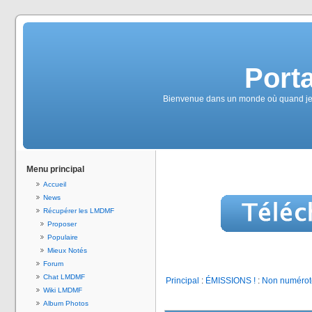
Port
Bienvenue dans un monde où quand je vais
Menu principal
Accueil
News
Récupérer les LMDMF
Proposer
Populaire
Mieux Notés
Forum
Chat LMDMF
Principal
:
ÉMISSIONS !
:
Non numérot
Wiki LMDMF
Album Photos