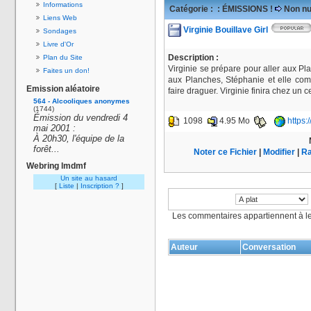
Informations
Catégorie :
: ÉMISSIONS !
Non nu
Liens Web
Virginie Bouillave Girl
Sondages
Livre d'Or
Description :
Plan du Site
Virginie se prépare pour aller aux P
Faites un don!
aux Planches, Stéphanie et elle comm
Emission aléatoire
faire draguer. Virginie finira chez un
564 - Alcooliques anonymes
(1744)
Émission du vendredi 4
1098
4.95 Mo
https:
mai 2001 :
À 20h30, l'équipe de la
forêt...
Noter ce Fichier
|
Modifier
|
Ra
Webring lmdmf
Un site au hasard
[
Liste
|
Inscription ?
]
Les commentaires appartiennent à l
Auteur
Conversation