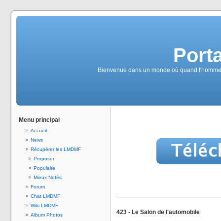
Port
Bienvenue dans un monde où quand l'homme au 
Menu principal
Accueil
News
Récupérer les LMDMF
Proposer
Populaire
Mieux Notés
Forum
Chat LMDMF
Wiki LMDMF
423 - Le Salon de l'automobile
Album Photos