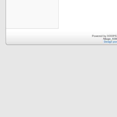
Powered by XOOPS 
Niluge_KiWi
Design por