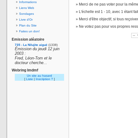
Informations
Merci de ne pas voter pour la même
Liens Web
L'échelle est 1 - 10, avec 1 étant fai
Sondages
Merci d'être objectif, si tous reçoiv
Livre d'Or
Plan du Site
Ne votez pas pour vos propres res
Faites un don!
Emission aléatoire
735 - La Nilujite aiguë
(1338)
Émission du jeudi 12 juin
2003 :
Fred, Léon-Tom et le
docteur cherche...
Webring lmdmf
Un site au hasard
[
Liste
|
Inscription ?
]