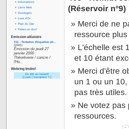
Informations
(Réservoir n°9)
Liens Web
Sondages
Livre d'Or
Merci de ne p
Plan du Site
Faites un don!
ressource plus 
Emission aléatoire
311 - Tentative d'équation ph...
L'échelle est 1
(2685)
Émission du jeudi 27
janvier 2000 :
et 10 étant exc
Théorêverie / cancre /
l'Ho...
Merci d'être ob
Webring lmdmf
Un site au hasard
[
Liste
|
Inscription ?
]
un 1 ou un 10, 
pas très utiles.
Ne votez pas 
ressources.