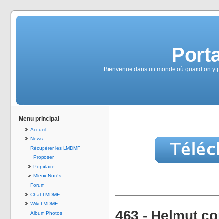
Port
Bienvenue dans un monde où quand on y pen
Menu principal
Accueil
News
Récupérer les LMDMF
Proposer
Populaire
Mieux Notés
Forum
Chat LMDMF
Wiki LMDMF
463 - Helmut co
Album Photos