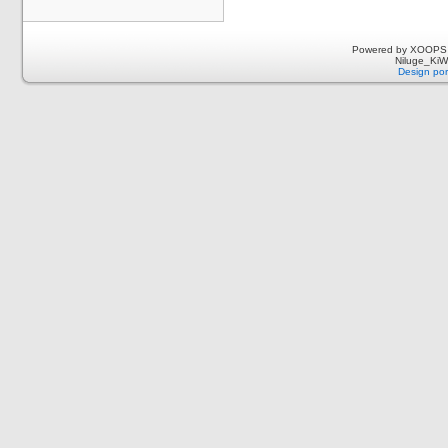
Powered by XOOPS 
Niluge_KiWi
Design por