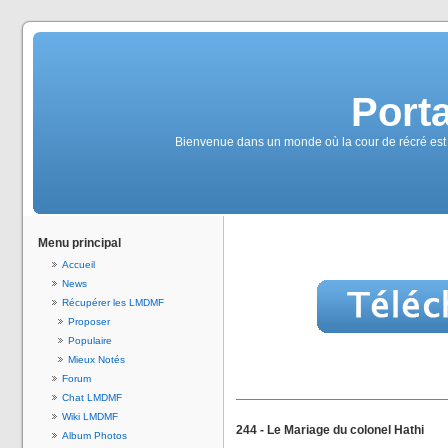
Port
Bienvenue dans un monde où la cour de récré est
Menu principal
Accueil
News
Récupérer les LMDMF
Proposer
Populaire
Mieux Notés
Forum
Chat LMDMF
Wiki LMDMF
244 - Le Mariage du colonel Hathi
Album Photos