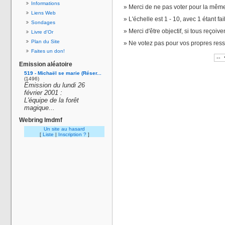
Informations
Merci de ne pas voter pour la même
Liens Web
L'échelle est 1 - 10, avec 1 étant fai
Sondages
Merci d'être objectif, si tous reçoiv
Livre d'Or
Plan du Site
Ne votez pas pour vos propres res
Faites un don!
Emission aléatoire
519 - Michaël se marie (Réser...
(1496)
Émission du lundi 26
février 2001 :
L'équipe de la forêt
magique...
Webring lmdmf
Un site au hasard
[
Liste
|
Inscription ?
]