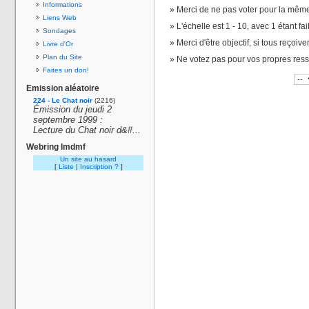
Informations
Merci de ne pas voter pour la même
Liens Web
L'échelle est 1 - 10, avec 1 étant fai
Sondages
Merci d'être objectif, si tous reçoiv
Livre d'Or
Plan du Site
Ne votez pas pour vos propres res
Faites un don!
Emission aléatoire
224 - Le Chat noir
(2216)
Émission du jeudi 2
septembre 1999 :
Lecture du
Chat noir
d&#...
Webring lmdmf
Un site au hasard
[
Liste
|
Inscription ?
]