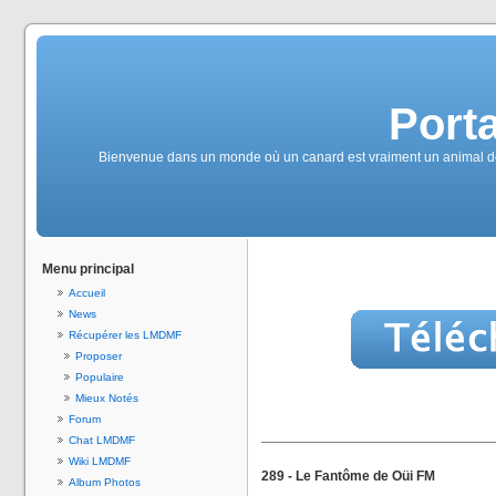
Port
Bienvenue dans un monde où un canard est vraiment un animal de m
Menu principal
Accueil
News
Récupérer les LMDMF
Proposer
Populaire
Mieux Notés
Forum
Chat LMDMF
Wiki LMDMF
289 - Le Fantôme de Oüi FM
Album Photos