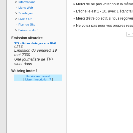
Informations
Merci de ne pas voter pour la même
Liens Web
L'échelle est 1 - 10, avec 1 étant fai
Sondages
Merci d'être objectif, si tous reçoiv
Livre d'Or
Plan du Site
Ne votez pas pour vos propres res
Faites un don!
Emission aléatoire
372 - Prise d'otages aux Phil...
(1771)
Émission du vendredi 19
mai 2000 :
Une journaliste de TV+
vient dans ...
Webring lmdmf
Un site au hasard
[
Liste
|
Inscription ?
]