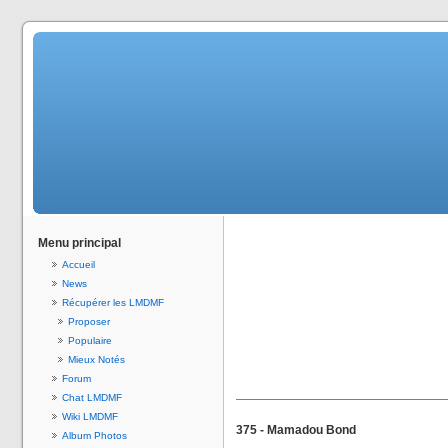
Menu principal
Accueil
News
Récupérer les LMDMF
Proposer
Populaire
Mieux Notés
Forum
Chat LMDMF
Wiki LMDMF
375 - Mamadou Bond
Album Photos