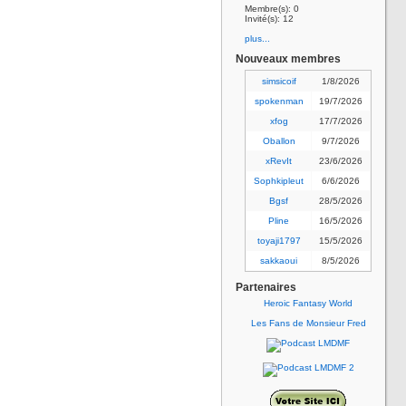
Membre(s): 0
Invité(s): 12
plus...
Nouveaux membres
simsicoif
1/8/2026
spokenman
19/7/2026
xfog
17/7/2026
Oballon
9/7/2026
xRevIt
23/6/2026
Sophkipleut
6/6/2026
Bgsf
28/5/2026
Pline
16/5/2026
toyaji1797
15/5/2026
sakkaoui
8/5/2026
Partenaires
Heroic Fantasy World
Les Fans de Monsieur Fred