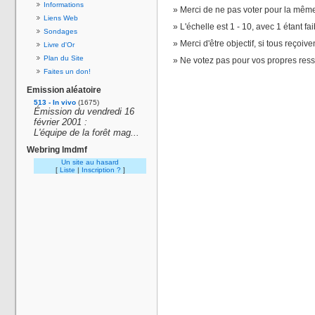
Informations
Merci de ne pas voter pour la même
Liens Web
L'échelle est 1 - 10, avec 1 étant fai
Sondages
Merci d'être objectif, si tous reçoiv
Livre d'Or
Plan du Site
Ne votez pas pour vos propres res
Faites un don!
Emission aléatoire
513 - In vivo
(1675)
Émission du vendredi 16
février 2001 :
L'équipe de la forêt mag...
Webring lmdmf
Un site au hasard
[
Liste
|
Inscription ?
]