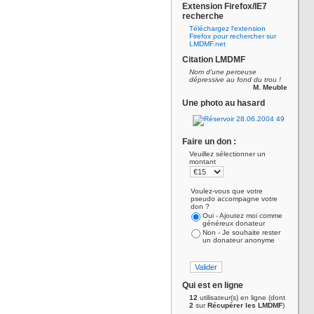
Extension Firefox/IE7
recherche
Téléchargez l'extension
Firefox pour rechercher sur
LMDMF.net
Citation LMDMF
Nom d'une perceuse
dépressive au fond du trou !
M. Meuble
Une photo au hasard
Faire un don :
Veuillez sélectionner un
montant
Voulez-vous que votre
pseudo accompagne votre
don ?
Oui - Ajoutez moi comme
généreux donateur
Non - Je souhaite rester
un donateur anonyme
Qui est en ligne
12
utilisateur(s) en ligne (dont
2
sur
Récupérer les LMDMF
)