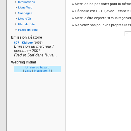
Informations
Merci de ne pas voter pour la même
Liens Web
L'échelle est 1 - 10, avec 1 étant fai
Sondages
Merci d'être objectif, si tous reçoiv
Livre d'Or
Plan du Site
Ne votez pas pour vos propres res
Faites un don!
Emission aléatoire
607 - Kidiboo
(1051)
Émission du mercredi 7
novembre 2001 :
Fred et Stef dans l'tuya...
Webring lmdmf
Un site au hasard
[
Liste
|
Inscription ?
]