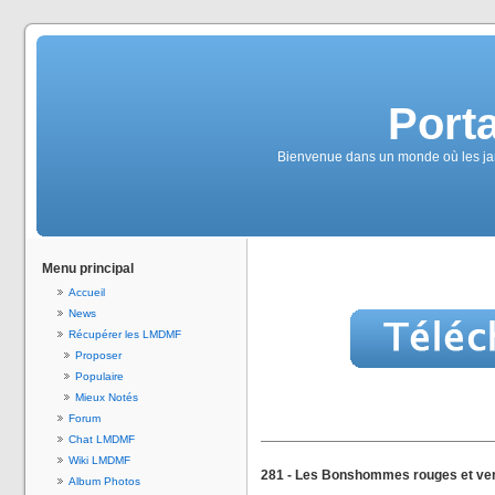
Port
Bienvenue dans un monde où les jam
Menu principal
Accueil
News
Récupérer les LMDMF
Proposer
Populaire
Mieux Notés
Forum
Chat LMDMF
Wiki LMDMF
281 - Les Bonshommes rouges et ve
Album Photos