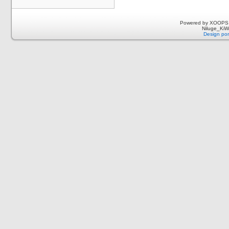
Powered by XOOPS 
Niluge_KiWi
Design por