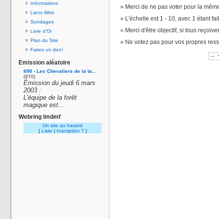
Informations
Merci de ne pas voter pour la même
Liens Web
L'échelle est 1 - 10, avec 1 étant fai
Sondages
Merci d'être objectif, si tous reçoiv
Livre d'Or
Plan du Site
Ne votez pas pour vos propres res
Faites un don!
Emission aléatoire
690 - Les Chevaliers de la ta...
(970)
Émission du jeudi 6 mars
2003 :
L'équipe de la forêt
magique est...
Webring lmdmf
Un site au hasard
[
Liste
|
Inscription ?
]