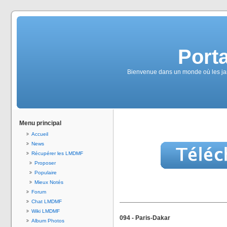
Port
Bienvenue dans un monde où les jam
Menu principal
Accueil
News
Récupérer les LMDMF
Proposer
Populaire
Mieux Notés
Forum
Chat LMDMF
Wiki LMDMF
094 - Paris-Dakar
Album Photos