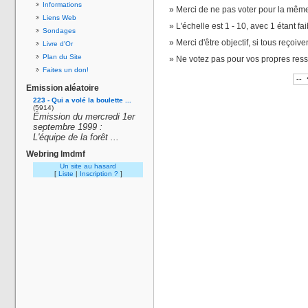
Informations
Merci de ne pas voter pour la même
Liens Web
L'échelle est 1 - 10, avec 1 étant fai
Sondages
Merci d'être objectif, si tous reçoiv
Livre d'Or
Plan du Site
Ne votez pas pour vos propres res
Faites un don!
Emission aléatoire
223 - Qui a volé la boulette ...
(5914)
Émission du mercredi 1er
septembre 1999 :
L'équipe de la forêt ...
Webring lmdmf
Un site au hasard
[
Liste
|
Inscription ?
]