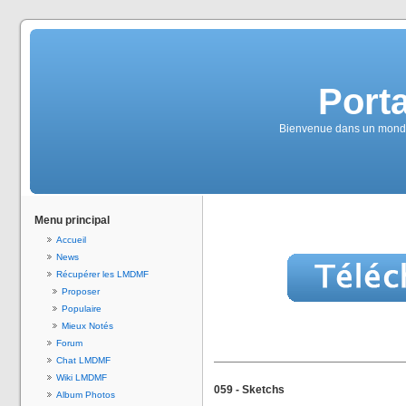
Port
Bienvenue dans un monde
Menu principal
Accueil
News
Récupérer les LMDMF
Proposer
Populaire
Mieux Notés
Forum
Chat LMDMF
Wiki LMDMF
059 - Sketchs
Album Photos