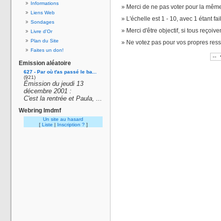
Informations
Merci de ne pas voter pour la même
Liens Web
L'échelle est 1 - 10, avec 1 étant fai
Sondages
Merci d'être objectif, si tous reçoiv
Livre d'Or
Plan du Site
Ne votez pas pour vos propres res
Faites un don!
Emission aléatoire
627 - Par où t'as passé le ba...
(921)
Émission du jeudi 13
décembre 2001 :
C'est la rentrée et Paula, ...
Webring lmdmf
Un site au hasard
[
Liste
|
Inscription ?
]