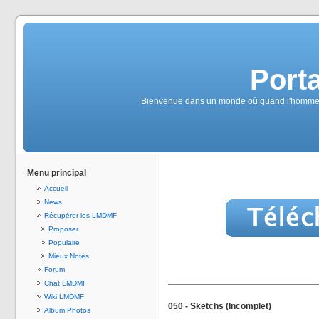
Port
Bienvenue dans un monde où quand l'homme au 
Menu principal
Accueil
News
Récupérer les LMDMF
Proposer
Populaire
Mieux Notés
Forum
Chat LMDMF
Wiki LMDMF
050 - Sketchs (Incomplet)
Album Photos