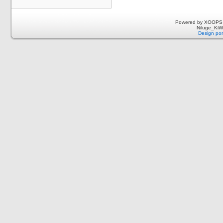
Powered by XOOPS 
Niluge_KiWi
Design por